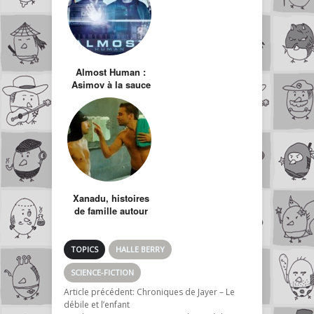
Almost Human :
Asimov à la sauce
J.J. Abrams ?
Xanadu, histoires
de famille autour
de l’industrie du
porno
TOPICS
HALLE BERRY
SCIENCE-FICTION
Article précédent:
Chroniques de Jayer – Le
débile et l’enfant