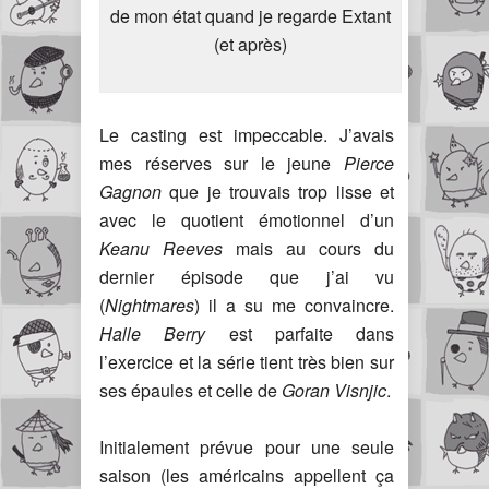
de mon état quand je regarde Extant
(et après)
Le casting est impeccable. J’avais
mes réserves sur le jeune
Pierce
Gagnon
que je trouvais trop lisse et
avec le quotient émotionnel d’un
Keanu Reeves
mais au cours du
dernier épisode que j’ai vu
(
Nightmares
) il a su me convaincre.
Halle Berry
est parfaite dans
l’exercice et la série tient très bien sur
ses épaules et celle de
Goran Visnjic
.
Initialement prévue pour une seule
saison (les américains appellent ça