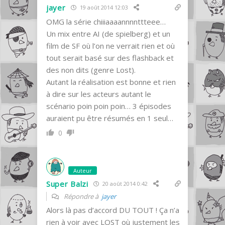
jayer
19 août 2014 12:03
OMG la série chiiiaaaannnnttteee…
Un mix entre AI (de spielberg) et un
film de SF où l’on ne verrait rien et où
tout serait basé sur des flashback et
des non dits (genre Lost).
Autant la réalisation est bonne et rien
à dire sur les acteurs autant le
scénario poin poin poin… 3 épisodes
auraient pu être résumés en 1 seul…
0
Auteur
Super Balzi
20 août 2014 0:42
Répondre à
jayer
Alors là pas d’accord DU TOUT ! Ça n’a
rien à voir avec LOST où justement les