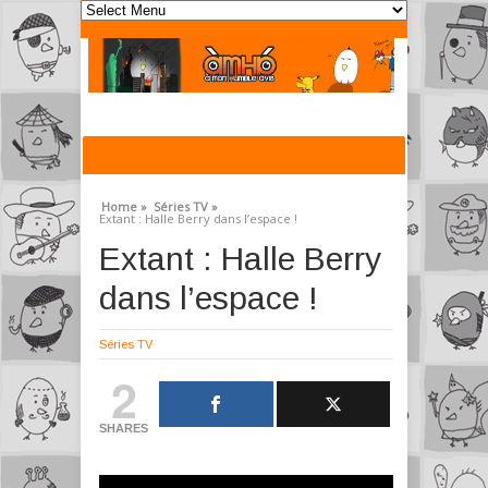
Home »
Séries TV »
Extant : Halle Berry dans l’espace !
Extant : Halle Berry
dans l’espace !
Séries TV
2
SHARES