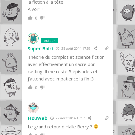
la fiction à la tête
A voir !!!
0
Auteur
Super Balzi
25 août 2014 17:59
Théorie du complot et science fiction
avec effectivement un sacré bon
casting. Il me reste 5 épisodes et
j’attend avec impatience la fin :3
0
HduWeb
27 août 2014 16:17
Le grand retour d’Halle Berry ?