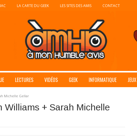
IAC
LA CARTE DU GEEK
LES SITES DES AMIS
CONTACT
UE
LECTURES
VIDÉOS
GEEK
INFORMATIQUE
JEUX
ah Michelle Gellar
 Williams + Sarah Michelle