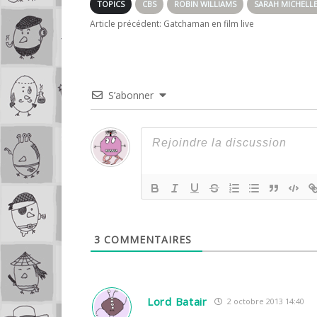
TOPICS
CBS
ROBIN WILLIAMS
SARAH MICHELL
Article précédent:
Gatchaman en film live
S’abonner
3
COMMENTAIRES
Lord Batair
2 octobre 2013 14:40