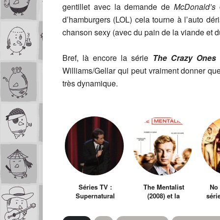
gentillet avec la demande de
McDonald’s
d
d’hamburgers (LOL) cela tourne à l’auto déri
chanson sexy (avec du pain de la viande e
Bref, là encore la série
The Crazy Ones
n
Williams/Gellar qui peut vraiment donner qu
très dynamique.
Séries TV :
The Mentalist
No 
Supernatural
(2008) et la
séri
manipulation
su
hér