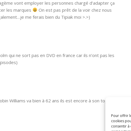
ratagème vont employer les personnes chargé d’adapter ça
citer les marques
On est pas prêt de la voir chez nous
également…je me ferais bien du Tipiak moi >.>)
olm qui ne sort pas en DVD en france car ils n’ont pas les
épisodes)
obin Williams va bien à 62 ans ils est encore à son top
Pour offrir 
cookies pou
consentir à