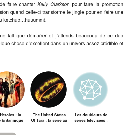
e faire chanter
Kelly Clarkson
pour faire la promotion
sion quand celle-ci transforme le jingle pour en faire une
t du ketchup…huuumm).
e fait que démarrer et j’attends beaucoup de ce duo
elque chose d’excellent dans un univers assez crédible et
Heroics : la
The United States
Les doubleurs de
e britannique
Of Tara : la série au
séries télévisées :
r des super
multiples
Family Guy / Les
os ridicules
personnalités
Griffin