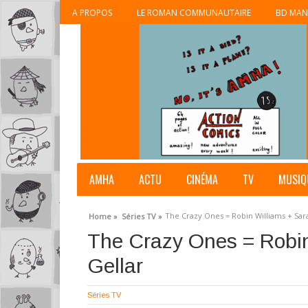
A PROPOS
LE ROMAN COMMUNAUTAIRE
BD MAN
AMHA
ACTU
CINÉMA
TV
MUSIQ
The Crazy Ones = Robin Williams + Sar
Home »
Séries TV »
The Crazy Ones = Robin
Gellar
Séries TV