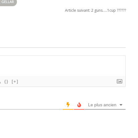
E GELLAR
Article suivant:
2 guns…..1cup ??????
{}
[+]
Le plus ancien