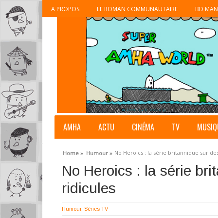
A PROPOS
LE ROMAN COMMUNAUTAIRE
BD MAN
AMHA
ACTU
CINÉMA
TV
MUSIQ
No Heroics : la série britannique sur de
Home »
Humour »
No Heroics : la série br
ridicules
Humour
,
Séries TV