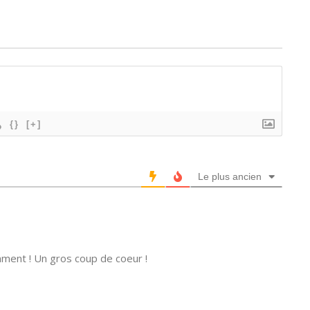
{}
[+]
Le plus ancien
mment ! Un gros coup de coeur !