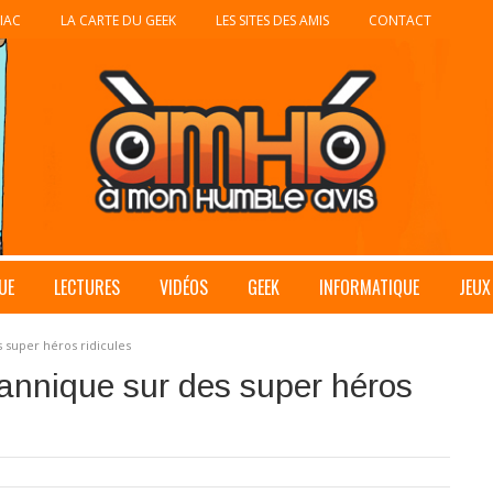
IAC
LA CARTE DU GEEK
LES SITES DES AMIS
CONTACT
UE
LECTURES
VIDÉOS
GEEK
INFORMATIQUE
JEUX
s super héros ridicules
itannique sur des super héros