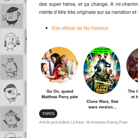
des super héros, et ça change. A mi-chemi
mérite d’être très originale sur sa narration et 
Site officiel de No Heroics
Go On, quand
The G
Matthew Perry pète
et 
Clone Wars, Star
un câble
wars version…
moche
TOPICS
Article précédent:
Là haut : le nouveau Disney Pixar