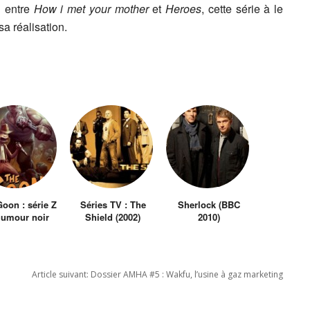
n entre
How i met your mother
et
Heroes
, cette série à le
sa réalisation.
oon : série Z
Séries TV : The
Sherlock (BBC
humour noir
Shield (2002)
2010)
Article suivant:
Dossier AMHA #5 : Wakfu, l’usine à gaz marketing