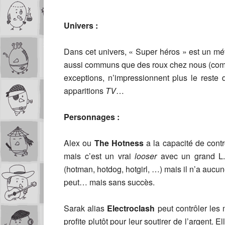
Univers :
Dans cet univers, « Super héros » est un mé
aussi communs que des roux chez nous (comp
exceptions, n’impressionnent plus le reste 
apparitions
TV
…
Personnages :
Alex ou
The Hotness
a la capacité de contr
mais c’est un vrai
looser
avec un grand L
(hotman, hotdog, hotgirl, …) mais il n’a aucune
peut… mais sans succès.
Sarak alias
Electroclash
peut contrôler les 
profite plutôt pour leur soutirer de l’argent. 