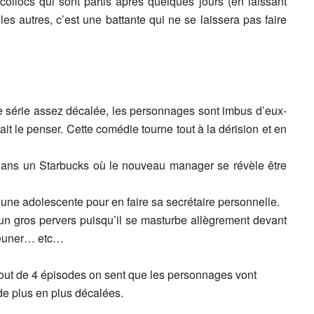
 collocs qui sont partis après quelques jours (en laissant
es autres, c’est une battante qui ne se laissera pas faire
 série assez décalée, les personnages sont imbus d’eux-
t le penser. Cette comédie tourne tout à la dérision et en
 dans un Starbucks où le nouveau manager se révèle être
une adolescente pour en faire sa secrétaire personnelle.
 un gros pervers puisqu’il se masturbe allègrement devant
éjeuner… etc…
 bout de 4 épisodes on sent que les personnages vont
 de plus en plus décalées.