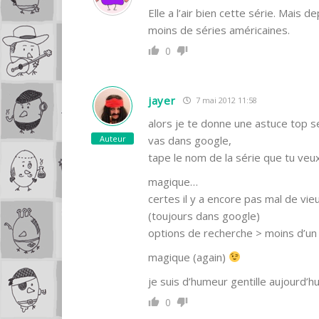
Elle a l’air bien cette série. Mai
moins de séries américaines.
0
jayer
7 mai 2012 11:58
alors je te donne une astuce top s
Auteur
vas dans google,
tape le nom de la série que tu veux
magique…
certes il y a encore pas mal de vi
(toujours dans google)
options de recherche > moins d’un
magique (again)
je suis d’humeur gentille aujourd’h
0