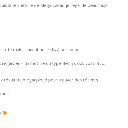
s depuis la fermeture de Megaupload je regarde beaucoup
ecrete mais chuuuut ne le dis à personne :
 regarder + un mot clé du type dvdrip, ddl, vost, fr, …
eux résultats megaupload pour trouver des récents
 mois
ui