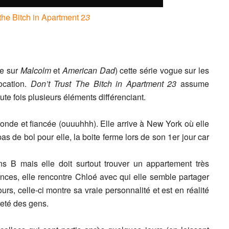
the Bitch in Apartment 2
3
te sur
Malcolm
et
American Dad
) cette série vogue sur les
ocation.
Don’t Trust The Bitch in Apartment 23
assume
ute fois plusieurs éléments différenciant.
londe et fiancée (ouuuhhh). Elle arrive à New York où elle
s de bol pour elle, la boite ferme lors de son 1er jour car
s B mais elle doit surtout trouver un appartement très
onces, elle rencontre Chloé avec qui elle semble partager
s, celle-ci montre sa vraie personnalité et est en réalité
veté des gens.