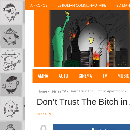
A PROPOS
LE ROMAN COMMUNAUTAIRE
BD MAN
AMHA
ACTU
CINÉMA
TV
MUSIQ
Don’t Trust The Bitch in Apartment 23
Home »
Séries TV »
Don’t Trust The Bitch i
Séries TV
0