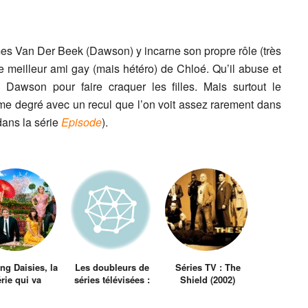
mes Van Der Beek (Dawson) y incarne son propre rôle (très
 meilleur ami gay (mais hétéro) de Chloé. Qu’il abuse et
 Dawson pour faire craquer les filles. Mais surtout le
ème degré avec un recul que l’on voit assez rarement dans
ans la série
Episode
).
ng Daisies, la
Les doubleurs de
Séries TV : The
rie qui va
séries télévisées :
Shield (2002)
ller les morts
Les Chevaliers Du
Zodiaque