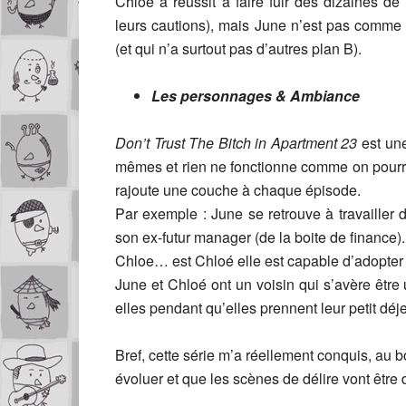
Chloé a réussit à faire fuir des dizaines de
leurs cautions), mais June n’est pas comme l
(et qui n’a surtout pas d’autres plan B).
Les personnages & Ambiance
Don’t Trust The Bitch in Apartment 23
est une
mêmes et rien ne fonctionne comme on pourrai
rajoute une couche à chaque épisode.
Par exemple : June se retrouve à travailler
son ex-futur manager (de la boite de finance).
Chloe… est Chloé elle est capable d’adopter 
June et Chloé ont un voisin qui s’avère être
elles pendant qu’elles prennent leur petit d
Bref, cette série m’a réellement conquis, au
évoluer et que les scènes de délire vont être