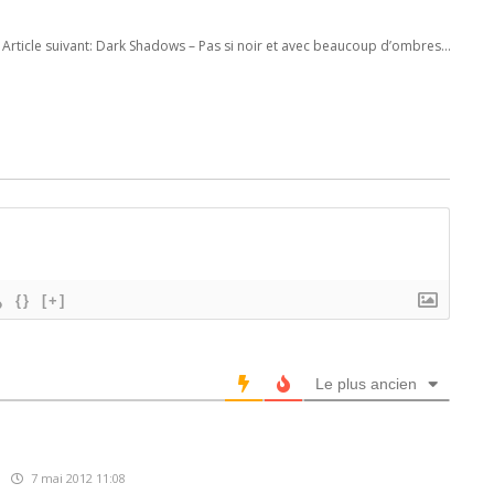
Article suivant:
Dark Shadows – Pas si noir et avec beaucoup d’ombres…
{}
[+]
Le plus ancien
s
7 mai 2012 11:08