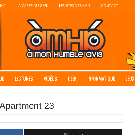
IAC
LA CARTE DU GEEK
LES SITES DES AMIS
CONTACT
UE
LECTURES
VIDÉOS
GEEK
INFORMATIQUE
JEUX
n Apartment 23