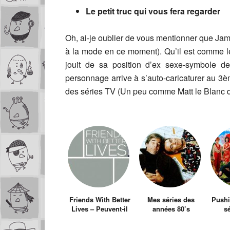
Le petit truc qui vous fera regarder
Oh, ai-je oublier de vous mentionner que Ja
à la mode en ce moment). Qu’il est comme le
jouit de sa position d’ex sexe-symbole de
personnage arrive à s’auto-caricaturer au 3
des séries TV (Un peu comme Matt le Blanc d
Friends With Better
Mes séries des
Pushi
Lives – Peuvent-il
années 80’s
sé
concurrencer How
révei
I Met Your Mother