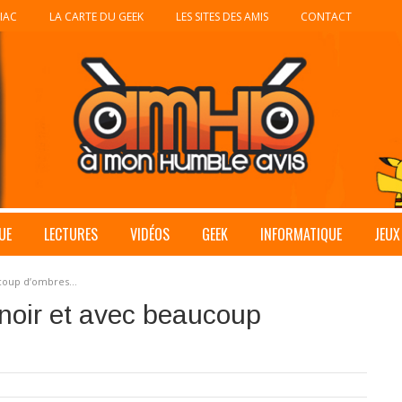
IAC
LA CARTE DU GEEK
LES SITES DES AMIS
CONTACT
UE
LECTURES
VIDÉOS
GEEK
INFORMATIQUE
JEUX
aucoup d’ombres…
noir et avec beaucoup