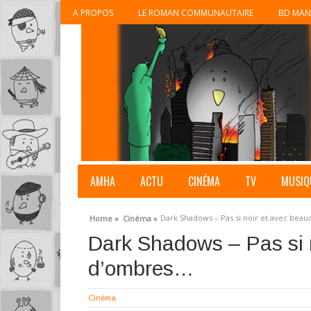
A PROPOS
LE ROMAN COMMUNAUTAIRE
BD MAN
AMHA
ACTU
CINÉMA
TV
MUSIQ
Dark Shadows – Pas si noir et avec be
Home »
Cinéma »
Dark Shadows – Pas si 
d’ombres…
Cinéma