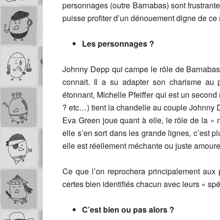
personnages (outre Barnabas) sont frustrantes
puisse profiter d’un dénouement digne de ce n
Les personnages ?
Johnny Depp qui campe le rôle de Barnabas s’
connait. Il a su adapter son charisme au pe
étonnant, Michelle Pfeiffer qui est un second r
? etc…) tient la chandelle au couple Johnny 
Eva Green joue quant à elle, le rôle de la « m
elle s’en sort dans les grande lignes, c’est p
elle est réellement méchante ou juste amo
Ce que l’on reprochera principalement aux p
certes bien identifiés chacun avec leurs « spé
C’est bien ou pas alors ?