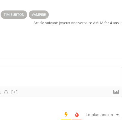
llenhaal, 8
La Fontaine de
perdition…
tes pour agir
Jouvence, avec
Johnny Depp,
TIM BURTON
VAMPIRE
Penélope Cruz et
Article suivant:
Joyeux Anniversaire AMHA.fr : 4 ans !!!
surtout Ian
McShane
{}
[+]
Le plus ancien