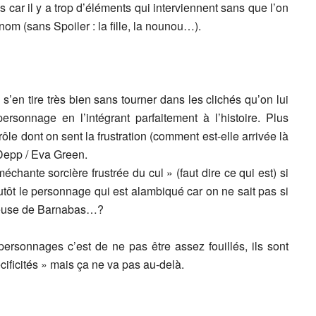
 car il y a trop d’éléments qui interviennent sans que l’on
om (sans Spoiler : la fille, la nounou…).
en tire très bien sans tourner dans les clichés qu’on lui
rsonnage en l’intégrant parfaitement à l’histoire. Plus
ôle dont on sent la frustration (comment est-elle arrivée là
Depp / Eva Green.
échante sorcière frustrée du cul » (faut dire ce qui est) si
lutôt le personnage qui est alambiqué car on ne sait pas si
ureuse de Barnabas…?
ersonnages c’est de ne pas être assez fouillés, ils sont
cificités » mais ça ne va pas au-delà.