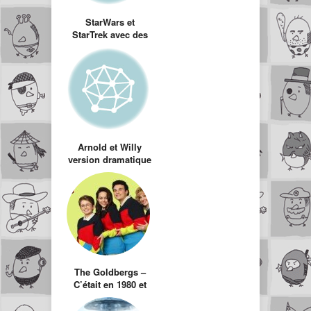
StarWars et
StarTrek avec des
génériques façon
séries des années
80’s
Arnold et Willy
version dramatique
(Disturbing
Strokes)
The Goldbergs –
C’était en 1980 et
des poussières.