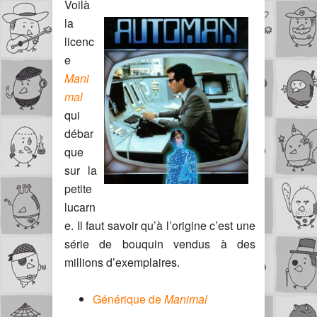
Voilà
la
licenc
e
Mani
mal
qui
débar
que
sur la
petite
lucarn
e. Il faut savoir qu’à l’origine c’est une
série de bouquin vendus à des
millions d’exemplaires.
Générique de
Manimal