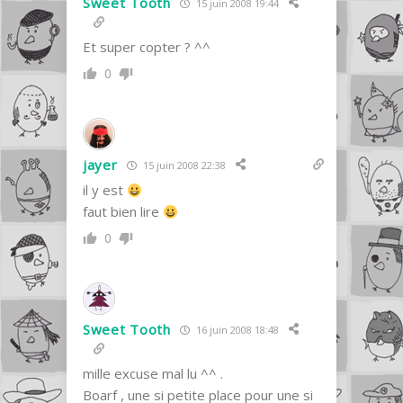
Sweet Tooth
15 juin 2008 19:44
Et super copter ? ^^
0
jayer
15 juin 2008 22:38
il y est
faut bien lire
0
Sweet Tooth
16 juin 2008 18:48
mille excuse mal lu ^^ .
Boarf , une si petite place pour une si