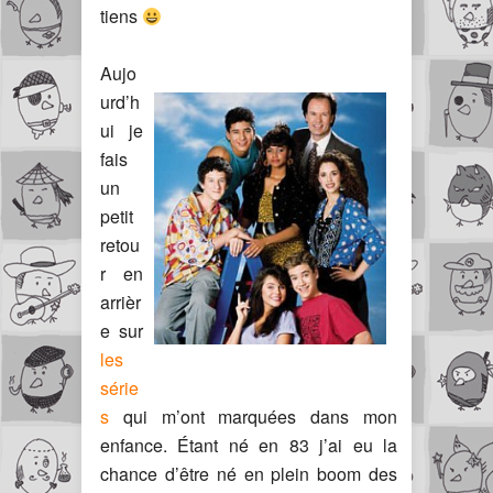
tiens
Aujo
urd’h
ui je
fais
un
petit
retou
r en
arrièr
e sur
les
série
s
qui m’ont marquées dans mon
enfance. Étant né en 83 j’ai eu la
chance d’être né en plein boom des