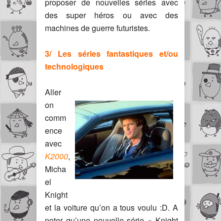
proposer de nouvelles séries avec
des super héros ou avec des
machines de guerre futuristes.
3/ Les séries fantastiques et/ou
technologiques
Aller
on
comm
ence
avec
K2000
,
Micha
el
Knight
et la voiture qu’on a tous voulu :D. A
noter qu’une nouvelle série « Knight