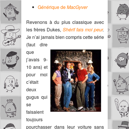
Générique de
MacGyver
Revenons à du plus classique avec
les frères Dukes,
Shérif fais moi peur
.
Je n’ai jamais bien compris cette
série
(faut dire
que
j’avais 9-
10 ans) et
pour moi
c’était
deux
gugus qui
se
faisaient
toujours
pourchasser dans leur voiture sans