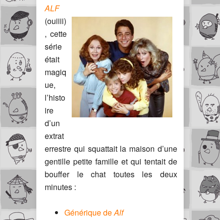
ALF
(ouiiii)
, cette
série
était
magiq
ue,
l’histo
ire
d’un
extrat
errestre qui squattait la maison d’une
gentille petite famille et qui tentait de
bouffer le chat toutes les deux
minutes :
Générique de
Alf