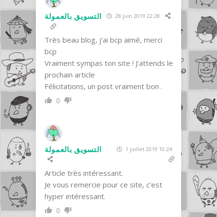
التسويق بالعمولة
28 juin 2019 22:28
Très beau blog, j’ai bcp aimé, merci
bcp
Vraiment sympas ton site ! J’attends le
prochain article
Félicitations, un post vraiment bon .
0
التسويق بالعمولة
1 juillet 2019 10:24
Article très intéressant.
Je vous remercie pour ce site, c’est
hyper intéressant.
0