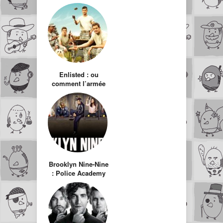
Enlisted : ou
comment l’armée
américaine n’est
qu’une grosse
blague
Brooklyn Nine-Nine
: Police Academy
sur fond de The
Office à la sauce
Scrubs