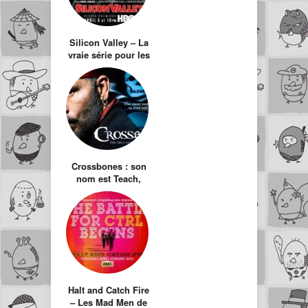
Silicon Valley – La
vraie série pour les
geeks (ou nerds ?)
Crossbones : son
nom est Teach,
John MalkoTeach
Halt and Catch Fire
– Les Mad Men de