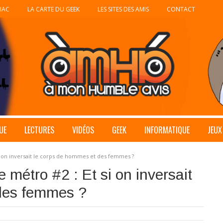
IAC
LA CARTE DU GEEK
LES SITES DES AMIS
CONTACT
UE
LECTURES
VIDÉOS
GEEK
INFORMATIQUE
JEUX
 si on inversait le corps de hommes et des femmes ?
e métro #2 : Et si on inversait
des femmes ?