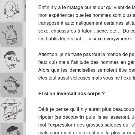
Enfin il y a le matage pur et dur qui vient de
mon expérience) que les hommes sont plus s
transposent automatiquement certaines attit
sexe, chaussures à talon : sexe, etc… Du co
les habits légers bah… « sexe everywhere ».
Attention, je ne traite pas tout le monde de per
faux cul) mais l’attitude des hommes en géné
Alors que les demoiselles semblent être b
êtes tout aussi vicieuses mais vous ne l’exp
Et si on inversait nos corps ?
Déjà je pense qu’il n’y aurait plus beaucou
tripoter (se découvrir) puis ils se lassero
moi l’expression) des grosses salopes qui s
mais pour montrer « c »est moi la plus sexy »