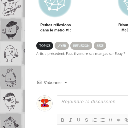
Et si une météorite
se crachait sur
Terre ?
Petites réflexions
Résut
dans le métro #1:
McD
Jayer tout puissant
! Et si vous étiez
dieu que feriez
TOPICS
JAYER
RÉFLEXION
SEXE
vous ?
Article précédent:
Faut-il vendre ses mangas sur Ebay ?
S’abonner