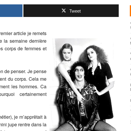
Tweet
emier article je remets
se la semaine dernière
es corps de femmes et
çon de penser. Je pense
rent du corps. Cela me
ment les hommes. Ca
rquoi certainement
étier), je m’apprêtait à
ini jupe rentre dans la