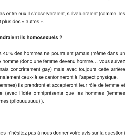
s entre eux il s’observeraient, s’évalueraient (comme les
plus des « autres ».
draient ils homosexuels ?
ins 40% des hommes ne pourraient jamais (même dans un
tre homme (donc une femme devenu homme… vous suivez
mais concrètement gay) mais avec toujours cette arrière
nalement ceux-là se cantonneront à l’aspect physique.
mes) ils prendront et accepteront leur rôle de femme et
tête (avec l’idée omniprésente que les hommes (femmes
mes (pfiouuuuuuu) ).
 n’hésitez pas à nous donner votre avis sur la question)