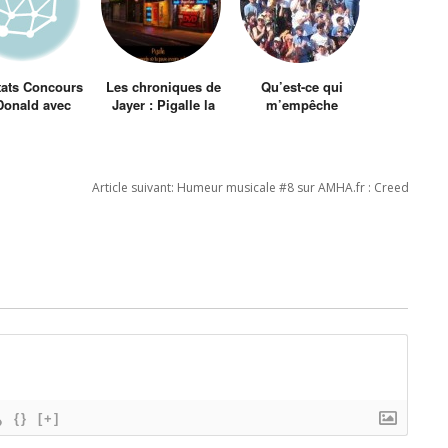
ats Concours
Les chroniques de
Qu’est-ce qui
onald avec
Jayer : Pigalle la
m’empêche
JayeR
nuit
d’aimer les gens ?
Les gens.
Article suivant:
Humeur musicale #8 sur AMHA.fr : Creed
{}
[+]