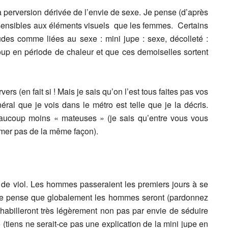
 la perversion dérivée de l’envie de sexe. Je pense (d’après
ensibles aux éléments visuels que les femmes. Certains
udes comme liées au sexe : mini jupe : sexe, décolleté :
up en période de chaleur et que ces demoiselles sortent
vers (en fait si ! Mais je sais qu’on l’est tous faites pas vos
ral que je vois dans le métro est telle que je la décris.
eaucoup moins « mateuses » (je sais qu’entre vous vous
rimer pas de la même façon).
p de viol. Les hommes passeraient les premiers jours à se
nt. Je pense que globalement les hommes seront (pardonnez
’habilleront très légèrement non pas par envie de séduire
 (tiens ne serait-ce pas une explication de la mini jupe en