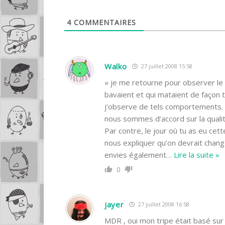
4
COMMENTAIRES
Walko
27 juillet 2008 15:58
« je me retourne pour observer le 
bavaient et qui mataient de façon 
j’observe de tels comportements. 
nous sommes d’accord sur la qual
Par contre, le jour où tu as eu cett
nous expliquer qu’on devrait chang
envies également
…
Lire la suite »
0
jayer
27 juillet 2008 16:58
MDR , oui mon tripe était basé su