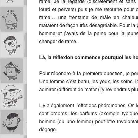
rame. Je la regarde (discrètement et sans 
lourd et pervers) puis je me retourne pour o
rame… une trentaine de mâle en chaleur
mataient de façon très désagréable. Pour la 
homme et j’avais de la peine pour la jeun
changer de rame.
Là, la réflexion commence pourquoi les h
Pour répondre à la première question, je pens
Une femme c’est beau, les yeux, les seins, l
admirer (différent de mater (j’y reviendrais pl
Il y a également l’effet des phéromones. On l
sont propres, les parfums (exemple typique)
homme (ou une femme) peut être involontai
dégage.