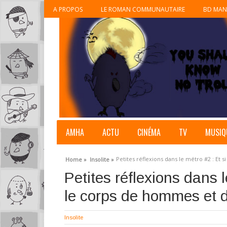
A PROPOS
LE ROMAN COMMUNAUTAIRE
BD MAN
AMHA
ACTU
CINÉMA
TV
MUSIQ
Petites réflexions dans le métro #2 : Et
Home »
Insolite »
Petites réflexions dans l
le corps de hommes et 
Insolite