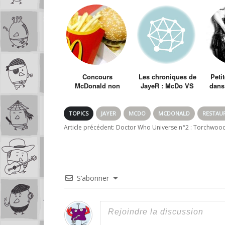
Concours
Les chroniques de
Peti
McDonald non
JayeR : McDo VS
dans 
sponsorisé ! Han
Quick
Et si 
mange moi ça !
corp
et 
TOPICS
JAYER
MCDO
MCDONALD
RESTAU
Article précédent:
Doctor Who Universe n°2 : Torchwood
S’abonner