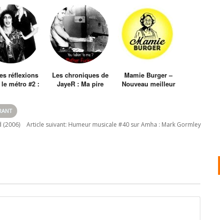
tes réflexions
Les chroniques de
Mamie Burger –
le métro #2 :
JayeR : Ma pire
Nouveau meilleur
on inversait le
expérience chez
burger de Paris ?
s de hommes
Quick
des femmes ?
RANT
 (2006)
Article suivant:
Humeur musicale #40 sur Amha : Mark Gormley