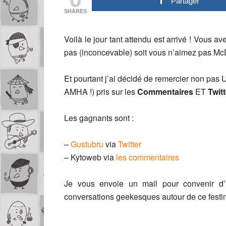
Partager
SHARES
Voilà le jour tant attendu est arrivé ! Vous a
pas (inconcevable) soit vous n’aimez pas Mc
Et pourtant j’ai décidé de remercier non pa
AMHA !) pris sur les
Commentaires
ET
Twitt
Les gagnants sont :
–
Gustubru
via
Twitter
– Kytoweb via
les commentaires
Je vous envoie un mail pour convenir d’u
conversations geekesques autour de ce festin 