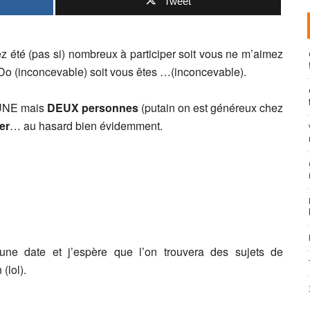
Tweet
vez été (pas si) nombreux à participer soit vous ne m’aimez
Do (inconcevable) soit vous êtes …(inconcevable).
s UNE mais
DEUX personnes
(putain on est généreux chez
er
… au hasard bien évidemment.
ne date et j’espère que l’on trouvera des sujets de
(lol).