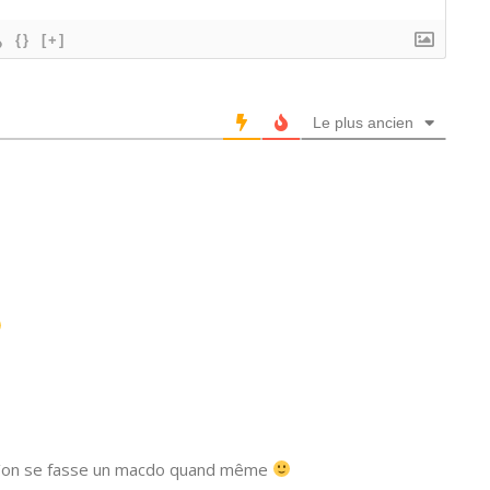
{}
[+]
Le plus ancien
ra qu’on se fasse un macdo quand même