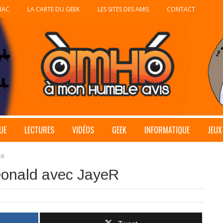
IAC
LA CARTE DU GEEK
LES SITES DES AMIS
CONTACT
UE
LECTURES
VIDÉOS
GEEK
INFORMATIQUE
JEUX
eR
onald avec JayeR