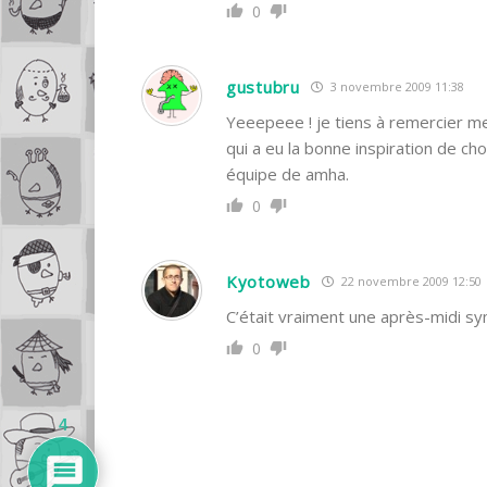
0
gustubru
3 novembre 2009 11:38
Yeeepeee ! je tiens à remercier mes
qui a eu la bonne inspiration de cho
équipe de amha.
0
Kyotoweb
22 novembre 2009 12:50
C’était vraiment une après-midi 
0
4