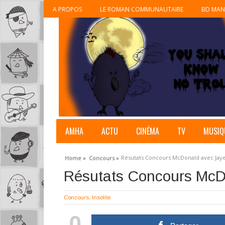
A PROPOS
LE ROMAN COMMUNAUTAIRE
BD MAN
AMHA
ACTU
CINÉMA
TV
MUSIQ
Résutats Concours McDonald avec Jay
Home »
Concours »
Résutats Concours McD
Concours
,
Insolite
0