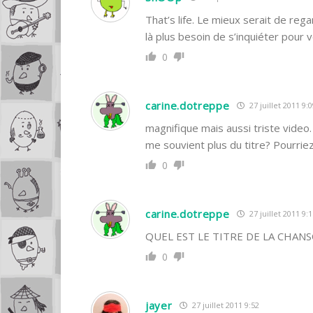
That’s life. Le mieux serait de reg
là plus besoin de s’inquiéter pour v
0
carine.dotreppe
27 juillet 2011 9:0
magnifique mais aussi triste video.
me souvient plus du titre? Pourrie
0
carine.dotreppe
27 juillet 2011 9:1
QUEL EST LE TITRE DE LA CHAN
0
jayer
27 juillet 2011 9:52