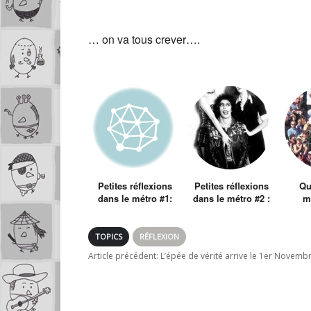
… on va tous crever….
Petites réflexions
Petites réflexions
Qu
dans le métro #1:
dans le métro #2 :
m
Jayer tout puissant
Et si on inversait le
d’aim
! Et si vous étiez
corps de hommes
dieu que feriez
et des femmes ?
TOPICS
RÉFLEXION
vous ?
Article précédent:
L’épée de vérité arrive le 1er Novemb