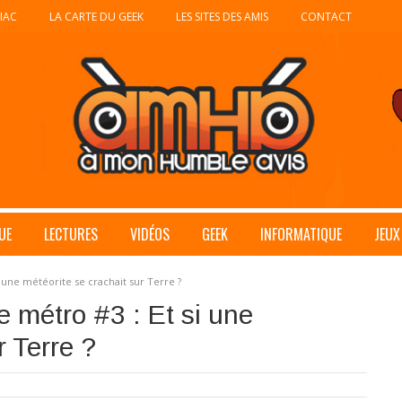
IAC
LA CARTE DU GEEK
LES SITES DES AMIS
CONTACT
UE
LECTURES
VIDÉOS
GEEK
INFORMATIQUE
JEUX
i une météorite se crachait sur Terre ?
e métro #3 : Et si une
r Terre ?