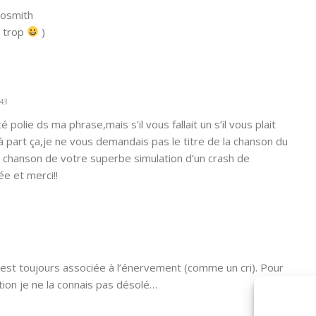
rosmith
e trop
)
:43
 polie ds ma phrase,mais s’il vous fallait un s’il vous plait
 Mis à part ça,je ne vous demandais pas le titre de la chanson du
a chanson de votre superbe simulation d’un crash de
e et merci!!
s est toujours associée à l’énervement (comme un cri). Pour
tion je ne la connais pas désolé…