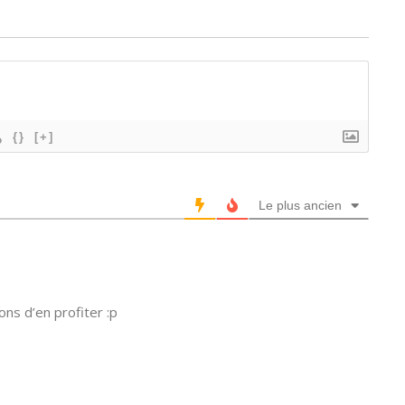
{}
[+]
Le plus ancien
ns d’en profiter :p