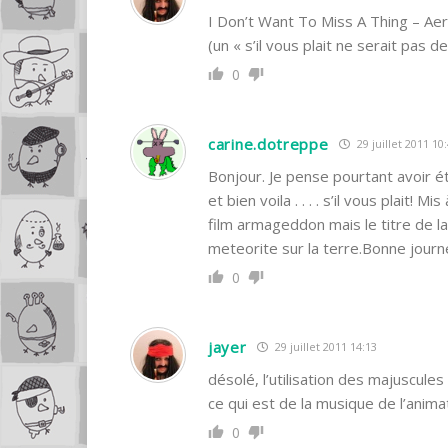
I Don’t Want To Miss A Thing – Ae
(un « s’il vous plait ne serait pas d
0
carine.dotreppe
29 juillet 2011 10
Bonjour. Je pense pourtant avoir été
et bien voila . . . . s’il vous plait!
film armageddon mais le titre de l
meteorite sur la terre.Bonne journé
0
jayer
29 juillet 2011 14:13
désolé, l’utilisation des majuscule
ce qui est de la musique de l’anima
0