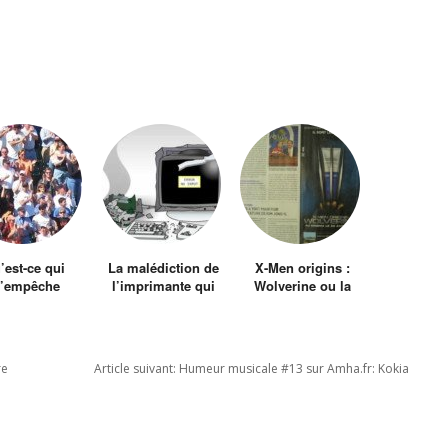
’est-ce qui
La malédiction de
X-Men origins :
’empêche
l’imprimante qui
Wolverine ou la
er les gens ?
n’imprimait plus !!!
honte du
Les gens.
marketing
re
Article suivant:
Humeur musicale #13 sur Amha.fr: Kokia