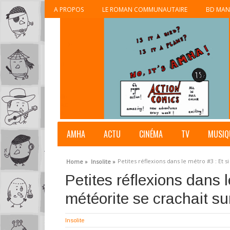
A PROPOS
LE ROMAN COMMUNAUTAIRE
BD MAN
AMHA
ACTU
CINÉMA
TV
MUSIQ
Petites réflexions dans le métro #3 : Et s
Home »
Insolite »
Petites réflexions dans l
météorite se crachait su
Insolite