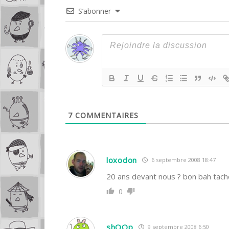
S’abonner
7
COMMENTAIRES
loxodon
6 septembre 2008 18:47
20 ans devant nous ? bon bah tacho
0
shOOp
9 septembre 2008 6:50