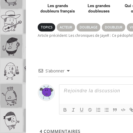
Les grands
Les grandes
Qui 
doubleurs français
doubleuses
o
françaises
amé
S
TOPICS
ACTEUR
DOUBLAGE
DOUBLEUR
V
Article précédent:
Les chroniques de JayeR : Ce pédophil
S’abonner
4
COMMENTAIRES