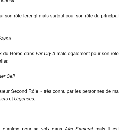
oshock
r son rôle ferengi mais surtout pour son rôle du principal
Payne
oix du Héros dans
Far Cry 3
mais également pour son rôle
lar.
ter Cell
ieur Second Rôle » très connu par les personnes de ma
opers
et
Urgences.
ns d’anime pour sa voix dans
Afro Samurai
mais il est