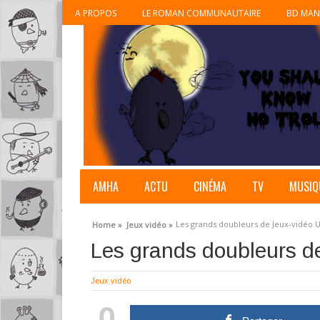
A PROPOS
LE ROMAN COMMUNAUTAIRE
BD MAN
AMHA
ACTU
CINÉMA
TV
MUSIQ
Les grands doubleurs de Jeux-vidéo 
Home »
Jeux vidéo »
Les grands doubleurs d
Jeux vidéo
0