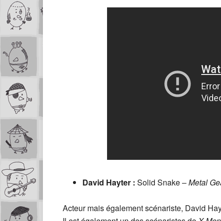
David Hayter :
Solid Snake –
Metal Ge
Acteur mais également scénariste, David Hayte
Il est également un des scénaristes de
X-Men