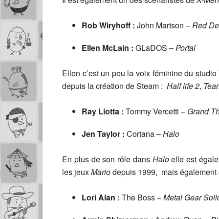
Rob Wiryhoff :
John Martson –
Red De
Ellen McLain :
GLaDOS –
Portal
Ellen c’est un peu la voix féminine du studio
depuis la création de Steam :
Half life 2
,
Team
Ray Liotta :
Tommy Vercetti –
Grand The
Jen Taylor :
Cortana –
Halo
En plus de son rôle dans
Halo
elle est égale
les jeux
Mario
depuis 1999, mais également
Lori Alan :
The Boss –
Metal Gear Solid