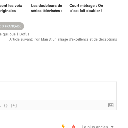
sont les voix
Les doubleurs de
Court métrage : On
riginales
séries télévisées :
s’est fait doubler !
ricaines des
Les aventures de
impson ?
Tintin, la série
animée
OIX FRANÇAISE
e qui joue à Dofus
Article suivant:
Iron Man 3: un alliage d’excellence et de déceptions
{}
[+]
Le plus ancien