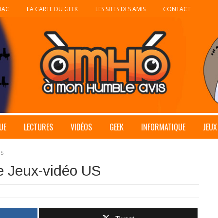
IAC
LA CARTE DU GEEK
LES SITES DES AMIS
CONTACT
UE
LECTURES
VIDÉOS
GEEK
INFORMATIQUE
JEUX
US
e Jeux-vidéo US