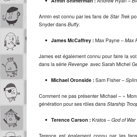
Armin Shimerman :
Andrew Ryan –
Bi
Armin est connu par les fans de
Star Trek
pou
Snyder dans
Buffy
.
James McCaffrey :
Max Payne –
Max 
James est également connu pour faire la v
dans la série
Revenge
avec Sarah Michel Gel
Michael Oronside :
Sam Fisher –
Splin
Comment ne pas présenter Michael – « Mons
génération pour ses rôles dans
Starship Tro
Terence Carson :
Kratos –
God of War
Terence est également connu par les fa