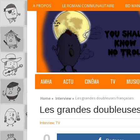
A PROPOS
LE ROMAN COMMUNAUTAIRE
BD MAN
AMHA
ACTU
CINÉMA
TV
MUSIQ
Les grandes doubleuses françaises
Home »
Interview »
Les grandes doubleuses
Interview
,
TV
0