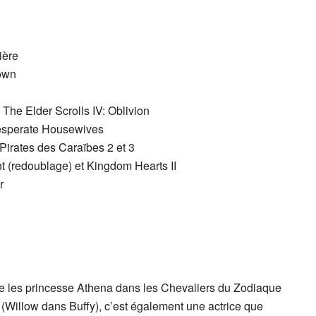
ière
rown
The Elder Scrolls IV: Oblivion
Desperate Housewives
irates des Caraïbes 2 et 3
t (redoublage) et Kingdom Hearts II
r
rne les princesse Athena dans les Chevaliers du Zodiaque
n (Willow dans Buffy), c’est également une actrice que