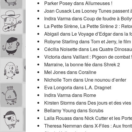
Parker Posey dans Allumeuses !
Joan Cusack Les Looney Tunes passent à 
Indira Varma dans Coup de foudre à Boll
La Petite Sirène, La Petite Sirène 2 : Reto
Abigail dans Le Voyage d’Edgar dans la f
Robyne Starling dans Tom et Jerry, le film
Cécilia Noisette dans Les Quatre Dinosau
Victoria dans Vaillant : Pigeon de combat 
Marraine, la bonne fée dans Shrek 2
Mel Jones dans Coraline
Nicholle Tom dans Une nounou d’enfer
Eva Longoria dans L.A. Dragnet
Indira Varma dans Rome
Kirsten Storms dans Des jours et des vies
Bellamy Young dans Scrubs
Laila Rouass dans Nick Cutter et les Port
Theresa Nemman dans X-Files : Aux fronti