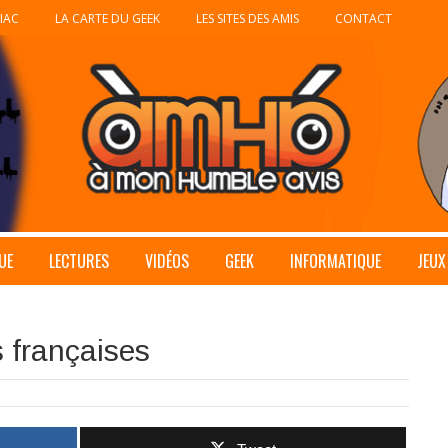
IAC
LA CARTE DU GEEK
LES SITES DES AMIS
CONTACT
UE
LECTURES
VIDÉOS
GEEK
INFORMATIQUE
JEUX
 françaises