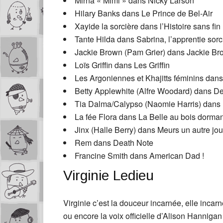
Mirna « Mimi » dans Nicky Larson
Hilary Banks dans Le Prince de Bel-Air
Xayide la sorcière dans l’Histoire sans fin
Tante Hilda dans Sabrina, l’apprentie sorc
Jackie Brown (Pam Grier) dans Jackie B
Loïs Griffin dans Les Griffin
Les Argoniennes et Khajitts féminins dans 
Betty Applewhite (Alfre Woodard) dans 
Tia Dalma/Calypso (Naomie Harris) dans P
La fée Flora dans La Belle au bois dorman
Jinx (Halle Berry) dans Meurs un autre jou
Rem dans Death Note
Francine Smith dans American Dad !
Virginie Ledieu
Virginie c’est la douceur incarnée, elle inca
ou encore la voix officielle d’Alison Hanniga