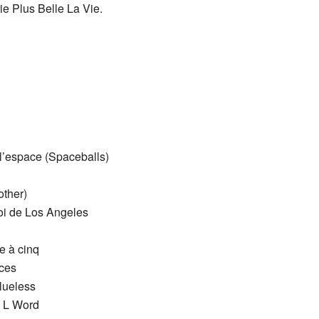
ie Plus Belle La Vie.
l’espace (Spaceballs)
other)
oi de Los Angeles
e à cinq
nces
lueless
e L Word