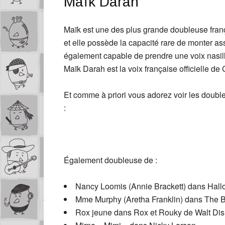
Maïk Darah
Maïk est une des plus grande doubleuse fran
et elle possède la capacité rare de monter ass
également capable de prendre une voix nasillar
Maïk Darah est la voix française officielle 
Et comme à priori vous adorez voir les doubleu
:
Également doubleuse de :
Nancy Loomis (Annie Brackett) dans Hall
Mme Murphy (Aretha Franklin) dans The B
Rox jeune dans Rox et Rouky de Walt Di