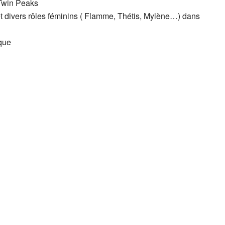
Twin Peaks
et divers rôles féminins ( Flamme, Thétis, Mylène…) dans
sque