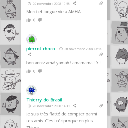
20 novembre 2008 10:58
Merci et longue vie à AMHA
0
pierrot choco
20 novembre 2008 13:34
bon anniv ama! yamah ! amamama !.fr !
0
Thierry do Brasil
20 novembre 2008 14:39
Je suis très flatté de compter parmi
tes amis. C’est réciproque en plus
Thierry