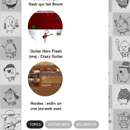
flash qui fait Boom
Guitar Hero Flash
(maj : Crazy Guitar
Maniac)
Hordes : enfin un
vrai jeu-web avec
Roleplay ?
TOPICS
GUITAR HERO
JEU GRATUIT