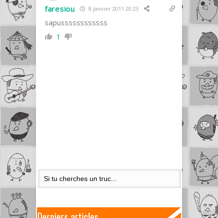
faresiou
8 janvier 2011 20:23
sapussssssssssss
1
Derniers articles