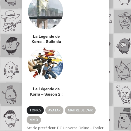
La Légende de
Korra – Suite du
dessin animé Le
Dernier Maitre de
l’Air
La Légende de
Korra – Saison 2 :
Les esprits
TOPICS
AVATAR
MAITRE DE L'AIR
MMO
Article précédent:
DC Universe Online – Trailer