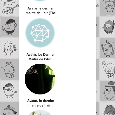
Avatar le dernier
maitre de l’air (The
Last Air Bender)
LE FILM !
Avatar, Le Dernier
Maitre de l’Air /
The Last Air
Bender : Bande
annonce
Avatar, le dernier
maitre de l’air :
Livre 1 : Film VS
Dessin animé