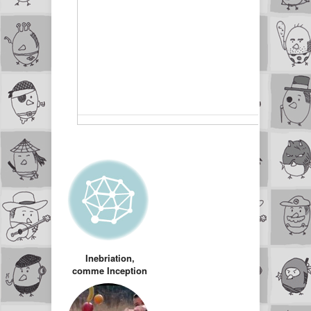
Inebriation,
comme Inception
mais avec de
l’acool…