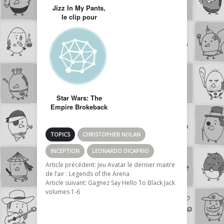
Jizz In My Pants,
le clip pour
éjaculateurs
précoces
Star Wars: The
Empire Brokeback
(Starwars version
Brockeback
mountain)
TOPICS
CHRISTOPHER NOLAN
INCEPTION
LEONARDO DICAPRIO
Article précédent:
Jeu Avatar le dernier maitre
de l’air : Legends of the Arena
Article suivant:
Gagnez Say Hello To Black Jack
volumes 1-6