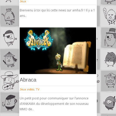
Jeux
Bienvenu à toi qui lis cette news sur amha.fr ! Il y a 1
ans..
Abraca
Jeux vidéo
,
TV
Un petit post pour communiquer sur l’annonce
d’ANKAMA du développement de son nouveau
MMO de..