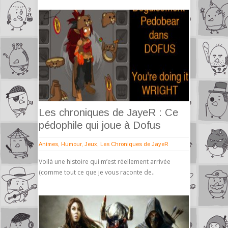
Les chroniques de JayeR : Ce
pédophile qui joue à Dofus
Animes
,
Humour
,
Jeux
,
Les Chroniques de JayeR
Voilà une histoire qui m’est réellement arrivée
(comme tout ce que je vous raconte de..