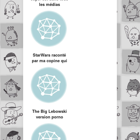
les médias
StarWars raconté
par ma copine qui
ne l’avait pas vu…
The Big Lebowski
version porno