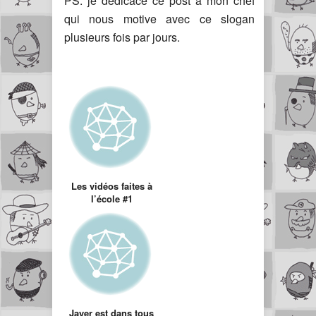
PS: je dédicace ce post à mon chef
qui nous motive avec ce slogan
plusieurs fois par jours.
Les vidéos faites à
l’école #1
Jayer est dans tous