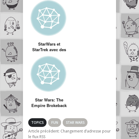
midi sur Youtube »
StarWars et
StarTrek avec des
génériques façon
séries des années
80’s
Star Wars: The
Empire Brokeback
(Starwars version
Brockeback
mountain)
TOPICS
FUN
STAR WARS
Article précédent:
Changement d’adresse pour
le flux RSS