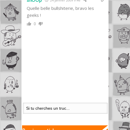
shOOp
24 janvier 2009 9:46
Quelle belle bullshiterie, bravo les
geeks !
0