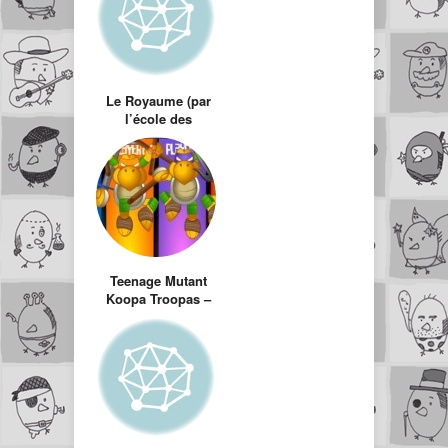
Le Royaume (par
l’école des
Gobelins)
Teenage Mutant
Koopa Troopas –
Mario dans
l’univers des
Tortues Ninja