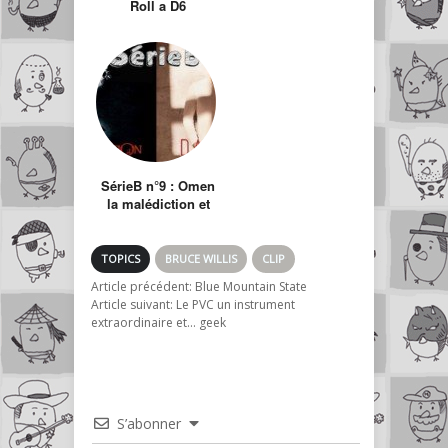
Roll a D6
SérieB n°9 : Omen
la malédiction et
Damien
TOPICS
BRUCE WILLIS
CLIP
Article précédent:
Blue Mountain State
Article suivant:
Le PVC un instrument
extraordinaire et… geek
S’abonner