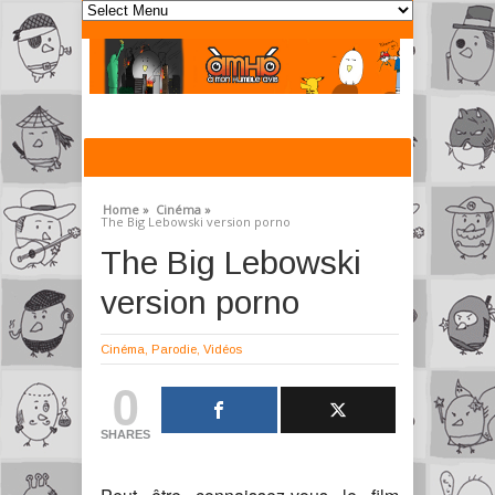
Home »
Cinéma »
The Big Lebowski version porno
The Big Lebowski
version porno
Cinéma
,
Parodie
,
Vidéos
0
SHARES