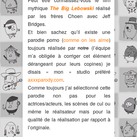
Peut être connaissez-vous le film
mythique
The Big Lebowski
réalisé
par les frères Choen avec Jeff
Bridges.
Et bien sachez qu’il existe une
parodie porno (
comme on les aime
)
toujours réalisée par
notre
(l’équipe
m’a obligée à corriger cet élément
dérangeant pour leurs copines) je
disais « mon » studio préféré
axxxparody.com
.
Comme toujours j’ai sélectionné cette
parodie non pas pour les
actrices/acteurs, les scènes de cul ou
même le réalisateur mais pour la
qualité de la réalisation par rapport à
l’originale.