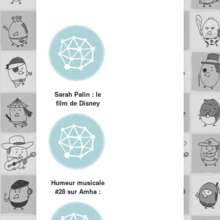
Sarah Palin : le
film de Disney
Humeur musicale
#28 sur Amha :
Kutiman, le
musicien du
Youtube