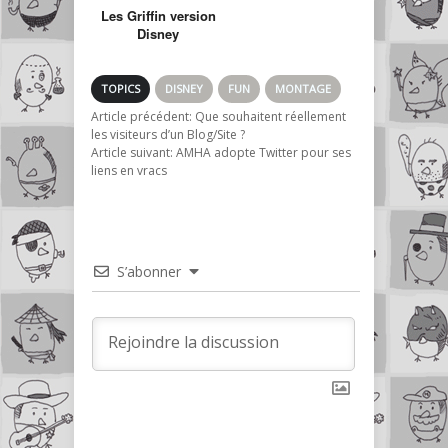
Les Griffin version
Disney
TOPICS
DISNEY
FUN
MONTAGE
Article précédent:
Que souhaitent réellement
les visiteurs d’un Blog/Site ?
Article suivant:
AMHA adopte Twitter pour ses
liens en vracs
S’abonner