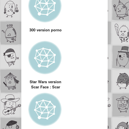
300 version porno
Star Wars version
Scar Face : Scar
Wars