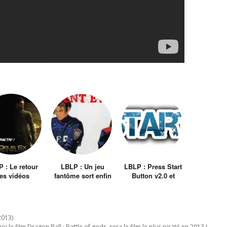
 : Le retour
LBLP : Un jeu
LBLP : Press Start
es vidéos
fantôme sort enfin
Button v2.0 et
teractives !
du néant ! Resident
nouveau concept :
Evil 1.5 !
Perfect Run.
2013)
i le film Dragon Ball : Battle of gods, sera le film le plus piraté en 2013 !