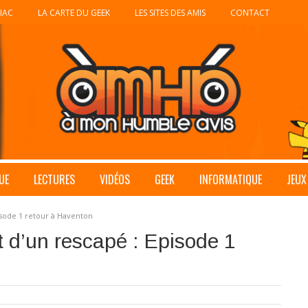
IAC
LA CARTE DU GEEK
LES SITES DES AMIS
CONTACT
UE
LECTURES
VIDÉOS
GEEK
INFORMATIQUE
JEUX
pisode 1 retour à Haventon
t d’un rescapé : Episode 1