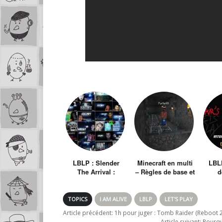
LBLP : Slender
Minecraft en multi
LBLP
The Arrival :
– Règles de base et
d
Analyse du jeu et
Parcours du
in
de la communauté
combattant
gaming sur
TOPICS
I AM ALIVE
LBLP
LET'S PLAY
Youtube.
Article précédent:
1h pour juger : Tomb Raider (Reboot 
Article suivant:
Pourquo