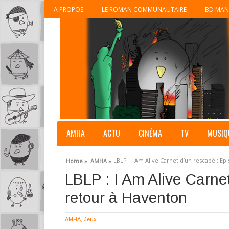
A PROPOS
LE ROMAN COMMUNAUTAIRE
BD MAN
AMHA
ACTU
CINÉMA
TV
MUSIQ
LBLP : I Am Alive Carnet d’un rescapé : E
Home »
AMHA »
LBLP : I Am Alive Carne
retour à Haventon
AMHA
,
Jeux