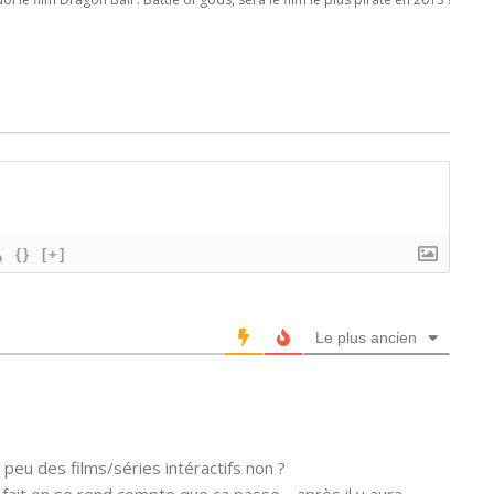
{}
[+]
Le plus ancien
 peu des films/séries intéractifs non ?
 fait on se rend compte que ça passe… après il y aura