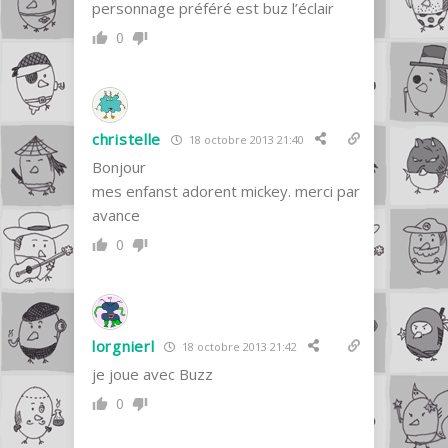
personnage préféré est buz l’éclair
0
christelle
18 octobre 2013 21:40
Bonjour
mes enfanst adorent mickey. merci par
avance
0
lorgnierl
18 octobre 2013 21:42
je joue avec Buzz
0