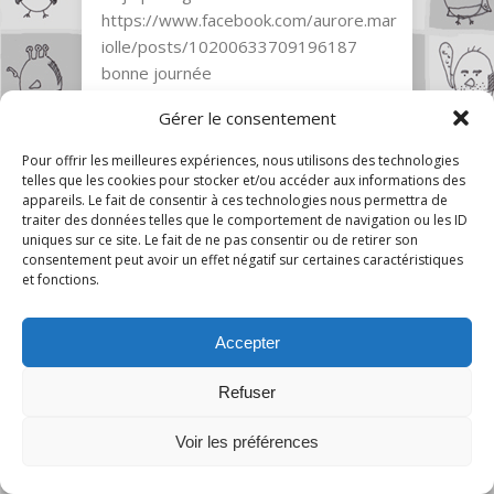
https://www.facebook.com/aurore.mar
iolle/posts/10200633709196187
bonne journée
0
Gérer le consentement
Pour offrir les meilleures expériences, nous utilisons des technologies
telles que les cookies pour stocker et/ou accéder aux informations des
appareils. Le fait de consentir à ces technologies nous permettra de
julie10
19 octobre 2013 10:25
traiter des données telles que le comportement de navigation ou les ID
uniques sur ce site. Le fait de ne pas consentir ou de retirer son
Bonjour, je tente ma chance, mon
consentement peut avoir un effet négatif sur certaines caractéristiques
personnage prefere est merida, merci
et fonctions.
!
0
Accepter
Refuser
731
Voir les préférences
Elmexa
19 octobre 2013 10:47
Bonjour !