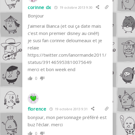
corinne dx
19 octobre 2013 9:30
Bonjour
J’aimerai Bianca (et oui ça date mais
c’est mon premier disney au ciné!!)
je susi fan corinne deloumeaux et je
relaie
https://twitter.com/lanormande2011/
status/391465953810075649
merci et bon week end
0
florence
19 octobre 2013 9:31
bonjour, mon personnage préféré est
buz l’éclair. merci
0