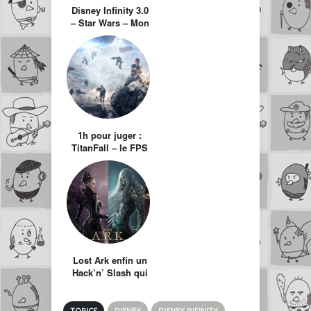
Disney Infinity 3.0
– Star Wars – Mon
argent te donner je
dois
1h pour juger :
TitanFall – le FPS
à la fois simple et
nerveux !
Lost Ark enfin un
Hack’n’ Slash qui
relève le « faible
niveau » de Diablo
3 ?
TOPICS
DISNEY
DISNEY INFINITY