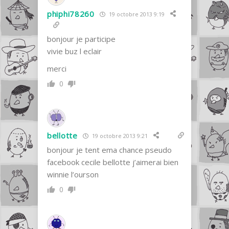
phiphi78260
19 octobre 2013 9:19
bonjour je participe
vivie buz l eclair
merci
0
bellotte
19 octobre 2013 9:21
bonjour je tent ema chance pseudo
facebook cecile bellotte j’aimerai bien
winnie l’ourson
0