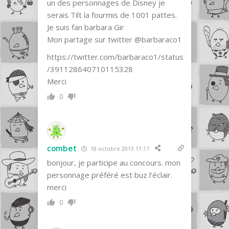
un des personnages de Disney je
serais Tilt la fourmis de 1001 pattes.
Je suis fan barbara Gir
Mon partage sur twitter @barbaraco1
https://twitter.com/barbaraco1/status
/391128640710115328
Merci
0
combet
18 octobre 2013 11:17
bonjour, je participe au concours. mon
personnage préféré est buz l’éclair.
merci
0