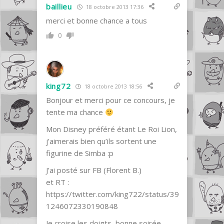
baillieu
18 octobre 2013 17:36
merci et bonne chance a tous
0
king72
18 octobre 2013 18:56
Bonjour et merci pour ce concours, je
tente ma chance
Mon Disney préféré étant Le Roi Lion,
j’aimerais bien qu’ils sortent une
figurine de Simba :p
J’ai posté sur FB (Florent B.)
et RT :
https://twitter.com/king722/status/39
1246072330190848
Je croise les doigts, bonne soirée