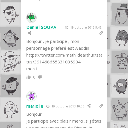
Daniel SOUPA
19 octobre 2013 9:42
Bonjour , je participe , mon
personnage préféré est Aladdin
https://twitter.com/mathildearthur/sta
tus/391468655831035904
merci
0
mariolle
19 octobre 2013 10:06
Bonjour
Je participe avec plaisir merci ,si j’étais
un des personnages de Disney je