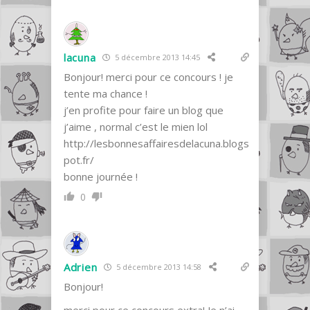
lacuna
5 décembre 2013 14:45
Bonjour! merci pour ce concours ! je
tente ma chance !
j’en profite pour faire un blog que
j’aime , normal c’est le mien lol
http://lesbonnesaffairesdelacuna.blogs
pot.fr/
bonne journée !
0
Adrien
5 décembre 2013 14:58
Bonjour!
merci pour ce concours extra! Je n’ai