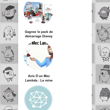
frissons
Gagnez le pack de
démarrage Disney
Infinity
Avis D’un Mec
Lambda : La reine
des neiges
(Frozen)