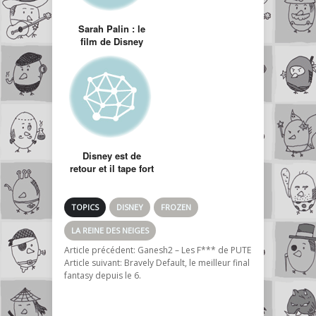
Sarah Palin : le
film de Disney
Disney est de
retour et il tape fort
: retour aux
traditions avec La
Princesse et la
TOPICS
DISNEY
FROZEN
Grenouille
LA REINE DES NEIGES
Article précédent:
Ganesh2 – Les F*** de PUTE
Article suivant:
Bravely Default, le meilleur final
fantasy depuis le 6.