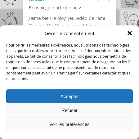
Bonsoir, je participe aussi!
J’aime bien le blog jeu vidéo de l’ami
Gohan:
http://www.gohanblog.fr/
Gérer le consentement
Merci et bonnes fêtes à tous
0
Pour offrir les meilleures expériences, nous utilisons des technologies
telles que les cookies pour stocker et/ou accéder aux informations des
appareils. Le fait de consentir à ces technologies nous permettra de
traiter des données telles que le comportement de navigation ou les ID
uniques sur ce site. Le fait de ne pas consentir ou de retirer son
consentement peut avoir un effet négatif sur certaines caractéristiques
piau
20 décembre 2013 17:44
et fonctions.
Bonjour ,
Je souhaite participer .
Accepter
Un blog que je vous conseille ( si vous
êtes comme moi un passionné des
Refuser
phénomènes météos violents et
115
mystérieux ) , c’est le blog d’un
Voir les préférences
chasseur d’orage :
http://www.vertigoski.fr/