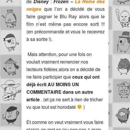
de
Disney
:
Frozen –
La Reine des
neiges
que l’on a décidé de vous
faire gagner le Blu Ray alors que le
film n’est même pas encore sorti !!!
(en précommande et vous le recevrez
à sa sortie !).
Mais attention, pour une fois on
voulait vraiment remercier nos
lecteurs fidèles alors on a décidé de
ne faire participer que
ceux qui ont
déjà écrit AU MOINS UN
COMMENTAIRE dans un autre
article
. (et ça ne sert à rien de tricher
vu que tout est horodaté
)
Et comme on veut vraiment vous faire
plaisir, on met en jeu non pas 1 mais