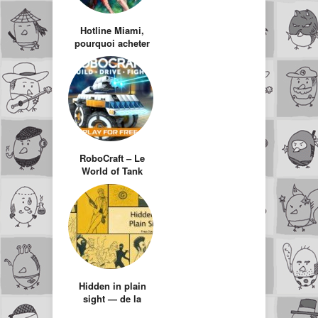
Hotline Miami,
pourquoi acheter
GTAV??
RoboCraft – Le
World of Tank
complètement
barré pour les
ingénieurs en
herbe
Hidden in plain
sight — de la
parano jouissive !