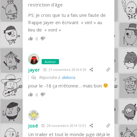
restriction d’âge
PS: Je crois que tu a fais une faute de
frappe Jayer en écrivant » vint » au
lieu de » vont »
0
Auteur
jayer
21 novembre 2014 9:29
Répondre à
debora
pour le -18 ça m’étonne… mais bon
0
José
24 novembre 2014 12:01
Un trailer et tout le monde juge déjà le