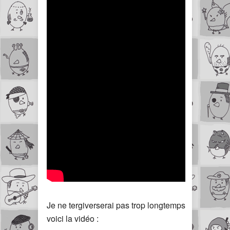
Je ne tergiverserai pas trop longtemps
voici la vidéo :