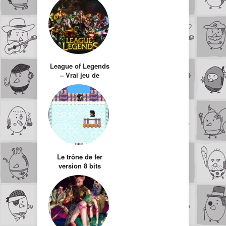
League of Legends
– Vrai jeu de
stratégie ou gros
nanard pour kikou
?
Le trône de fer
version 8 bits