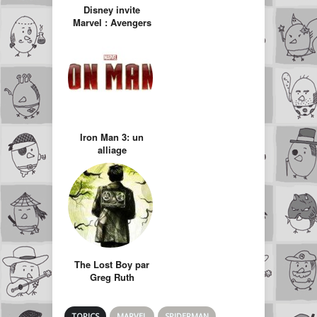
Disney invite
Marvel : Avengers
dans Phineas et
Ferb
Iron Man 3: un
alliage
d’excellence et de
déceptions
The Lost Boy par
Greg Ruth
TOPICS
MARVEL
SPIDERMAN