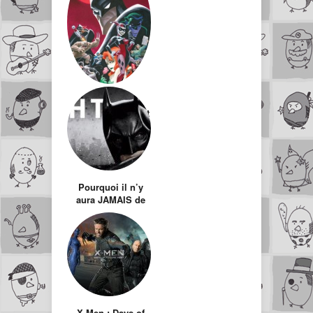
Quel sera le
prochain méchant
dans le Batman de
Nolan ?
Pourquoi il n’y
aura JAMAIS de
The Dark Knight
Rises à la française
X-Men : Days of