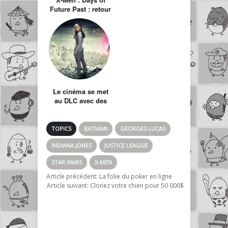
Future Past : retour
vers le passé du
futur
Le cinéma se met
au DLC avec des
versions « Uncut »
à répétition
TOPICS
BATMAN
GEORGES LUCAS
INDIANA JONES
JUSTICE LEAGUE
STAR WARS
X-MEN
Article précédent:
La folie du poker en ligne
Article suivant:
Clonez votre chien pour 50 000$