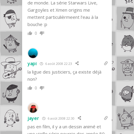
de monde. La série Starwars Live,
Gargoyles et Xmen origins me
mettent particulièrmeent l’eau à la
bouche :p
0
yapi
6 août 2008 22:23
la ligue des justiciers, ça existe déjà
non?
0
jayer
6 août 2008 22:30
pas en film, il y a un dessin animé et
une vieille série pourrie des année 80