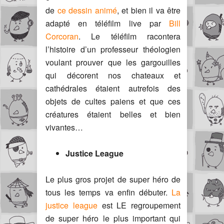
de
ce dessin animé
, et bien il va être
adapté en téléfilm live par
Bill
Corcoran
. Le téléfilm racontera
l’histoire d’un professeur théologien
voulant prouver que les gargouilles
qui décorent nos chateaux et
cathédrales étaient autrefois des
objets de cultes paiens et que ces
créatures étaient belles et bien
vivantes…
Justice League
Le plus gros projet de super héro de
tous les temps va enfin débuter.
La
justice league
est LE regroupement
de super héro le plus important qui