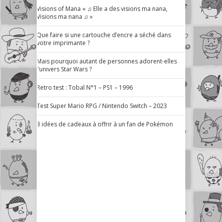
Visions of Mana « ♫ Elle a des visions ma nana,
Visions ma nana ♫ »
Que faire si une cartouche d’encre a séché dans
votre imprimante ?
Mais pourquoi autant de personnes adorent-elles
l’univers Star Wars ?
Retro test : Tobal N°1 – PS1 – 1996
Test Super Mario RPG / Nintendo Switch – 2023
3 idées de cadeaux à offrir à un fan de Pokémon