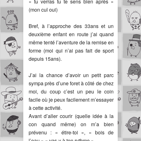
« tu verras tu te sens bien après »
(mon cul oui)
Bref, à l’approche des 33ans et un
deuxième enfant en route j’ai quand
même tenté l’aventure de la remise en
forme (moi qui n’ai pas fait de sport
depuis 15ans).
J’ai la chance d’avoir un petit parc
sympa près d’une foret à côté de chez
moi, du coup c’est un peu le coin
facile où je peux facilement m’essayer
à cette activité.
Avant d’aller courir (quelle idée à la
con quand même) on m’a bien
prévenu : « étire-toi », « bois de
l’eau » « vas-y à ton rythme » …