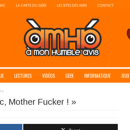
IAC
LA CARTE DU GEEK
LES SITES DES AMIS
CONTACT
UE
LECTURES
VIDÉOS
GEEK
INFORMATIQUE
JEUX
! »
, Mother Fucker ! »