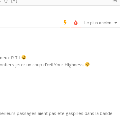
{}
[+]
Le plus ancien
ameux R.T.I
volontiers jeter un coup d’œil Your Highness
 meilleurs passages aient pas été gaspillés dans la bande