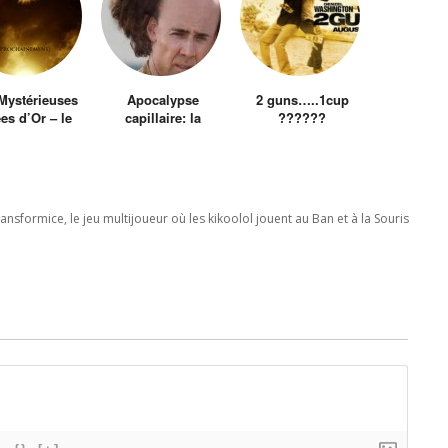
Mystérieuses
Apocalypse
2 guns…..1cup
ées d’Or – le
capillaire: la
??????
Film live
filmographie de
Nicolas Cage
ansformice, le jeu multijoueur où les kikoolol jouent au Ban et à la Souris