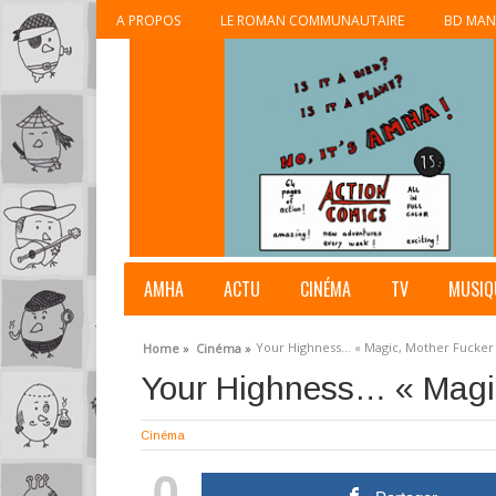
A PROPOS
LE ROMAN COMMUNAUTAIRE
BD MAN
AMHA
ACTU
CINÉMA
TV
MUSIQ
Your Highness… « Magic, Mother Fucker 
Home »
Cinéma »
Your Highness… « Magic
Cinéma
0