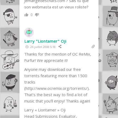
jemangedeschats.com ? Sais tu que
son webmasta est un vieux roliste?
0
Larry "Liontamer" Oji
26 juillet 2008 5:18
Thanks for the mention of OC ReMix,
Furfur! We appreciate it!
Anyone may download our free
torrents featuring more than 1500
tracks
(
http://www.ocremix.org/torrents/
).
That’s the best way to find a lot of
music that you’ll enjoy! Thanks again!
Larry « Liontamer » Oji
Head Submissions Evaluator,