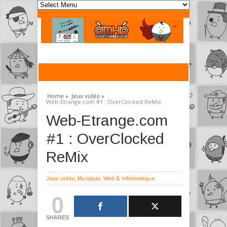
Home »
Jeux vidéo »
Web-Etrange.com #1 : OverClocked ReMix
Web-Etrange.com
#1 : OverClocked
ReMix
Jeux vidéo
,
Musique
,
Web & Informatique
0
SHARES