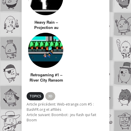
Heavy Rain –
Projection au
Gaumont Marignan
Retrogaming #1 –
River City Ransom
TOPICS
3D
Article précédent:
Web-etrange.com #5 :
BashFR.org et affiliés
Article suivant:
Boombot : jeu flash qui fait
Boom