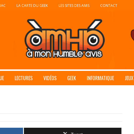
IAC
LA CARTE DU GEEK
LES SITES DES AMIS
CONTACT
UE
LECTURES
VIDÉOS
GEEK
INFORMATIQUE
JEUX
9