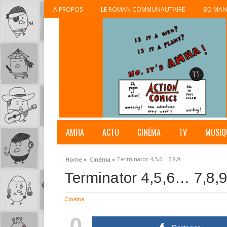
A PROPOS
LE ROMAN COMMUNAUTAIRE
BD MAN
AMHA
ACTU
CINÉMA
TV
MUSIQ
Terminator 4,5,6… 7,8,9
Home »
Cinéma »
Terminator 4,5,6… 7,8,
Cinéma
0