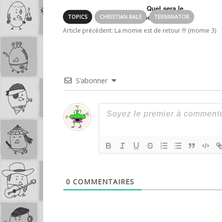
Quel sera le
prochain méchant
TOPICS
CHRISTIAN BALE
TERMINATOR
dans le Batman de
Article précédent:
La momie est de retour !!! (momie 3)
Nolan ?
S’abonner
0
COMMENTAIRES