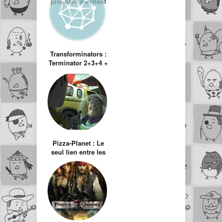
prochain méchant
dans le Batman de
Nolan ?
Transforminators :
Terminator 2+3+4 +
Transformers 2
Pizza-Planet : Le
seul lien entre les
films Pixar