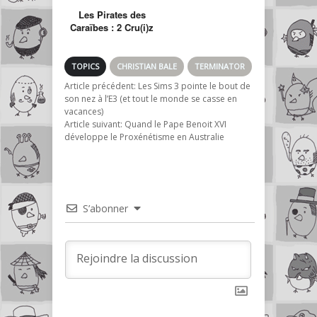
Les Pirates des
Caraïbes : 2 Cru(i)z
1 Depp
TOPICS
CHRISTIAN BALE
TERMINATOR
Article précédent:
Les Sims 3 pointe le bout de
son nez à l’E3 (et tout le monde se casse en
vacances)
Article suivant:
Quand le Pape Benoit XVI
développe le Proxénétisme en Australie
S’abonner