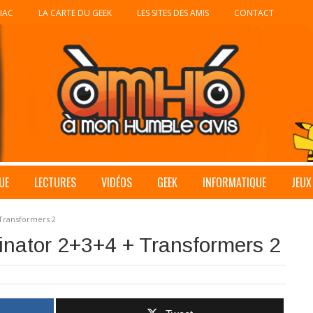
IAC
LA CARTE DU GEEK
LES SITES DES AMIS
CONTACT
UE
LECTURES
VIDÉOS
GEEK
INFORMATIQUE
JEUX
 Transformers 2
inator 2+3+4 + Transformers 2