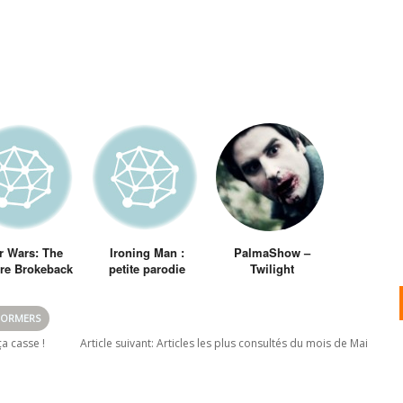
r Wars: The
Ironing Man :
PalmaShow –
re Brokeback
petite parodie
Twilight
rwars version
d’Iron Man faite
rockeback
par des fans
ountain)
FORMERS
a casse !
Article suivant:
Articles les plus consultés du mois de Mai