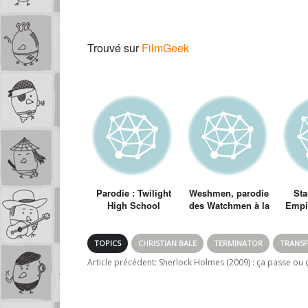
Trouvé sur
FilmGeek
Parodie : Twilight
Weshmen, parodie
Sta
High School
des Watchmen à la
Empi
Musical
sauce FrenchNerd
(Sta
B
m
TOPICS
CHRISTIAN BALE
TERMINATOR
TRANS
Article précédent:
Sherlock Holmes (2009) : ça passe ou ç