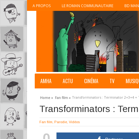
A PROPOS
LE ROMAN COMMUNAUTAIRE
BD MAN
AMHA
ACTU
CINÉMA
TV
MUSIQ
Transforminators : Terminator 2+3+4 +
Home »
Fan film »
Transforminators : Term
Fan film
,
Parodie
,
Vidéos
0