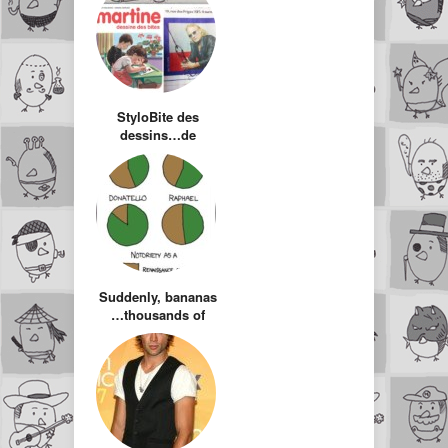
StyloBite des
dessins…de
bites…(hors
contexte)
Suddenly, bananas
…thousands of
them!