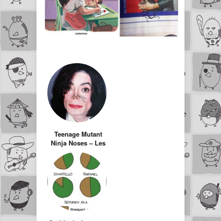
Teenage Mutant
Ninja Noses – Les
Tortues Ninja sur
le nez