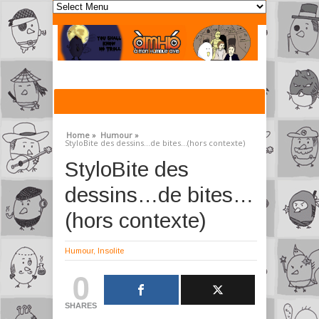
Home »
Humour »
StyloBite des dessins…de bites…(hors contexte)
StyloBite des
dessins…de bites…
(hors contexte)
Humour
,
Insolite
0
SHARES