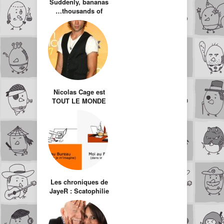
Suddenly, bananas
…thousands of
them!
Nicolas Cage est
TOUT LE MONDE
Les chroniques de
JayeR : Scatophilie
professionnelle
débordante