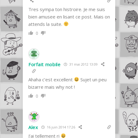
Tres sympa ton histroire. Je me suis
bien amusee en lisant ce post. Mais on
attends la suite.
0
Forfait mobile
31 mai 2012 13:09
Ahaha c’est excellent
Sujet un peu
bizarre mais why not !
0
Alex
16 juin 2014 17:26
J’ai tellement ri