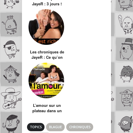
JayeR : 3 jours !
°o°
Les chroniques de
JayeR : Ce qu’on
pense quand on
voit ça…
L’amour sur un
plateau dans un
Théatre pour cul-
de-jatte
TOPICS
BLAGUE
CHRONIQUES