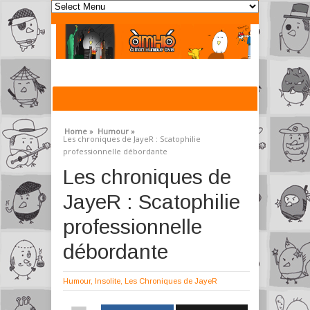
Home »
Humour »
Les chroniques de JayeR : Scatophilie
professionnelle débordante
Les chroniques de
JayeR : Scatophilie
professionnelle
débordante
Humour
,
Insolite
,
Les Chroniques de JayeR