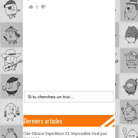
0
Derniers articles
Clair Obscur Expedition 33: Impossible n’est pas