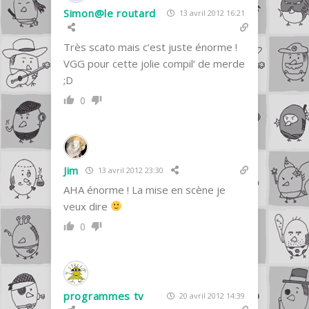
Simon@le routard
13 avril 2012 16:21
Très scato mais c’est juste énorme !
VGG pour cette jolie compil’ de merde
;D
0
Jim
13 avril 2012 23:30
AHA énorme ! La mise en scène je
veux dire
0
programmes tv
20 avril 2012 14:39