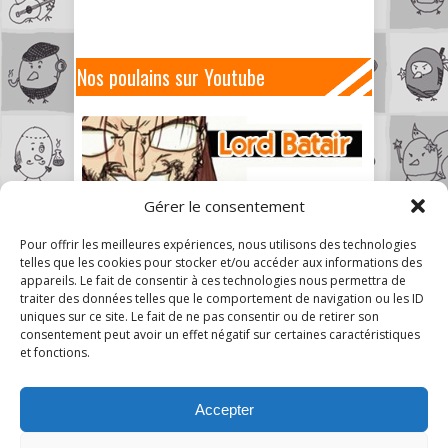
Nos poulains sur Youtube
Gérer le consentement
Pour offrir les meilleures expériences, nous utilisons des technologies
telles que les cookies pour stocker et/ou accéder aux informations des
appareils. Le fait de consentir à ces technologies nous permettra de
traiter des données telles que le comportement de navigation ou les ID
uniques sur ce site. Le fait de ne pas consentir ou de retirer son
consentement peut avoir un effet négatif sur certaines caractéristiques
et fonctions.
Accepter