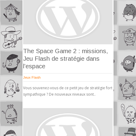
The Space Game 2 : missions,
Jeu Flash de stratégie dans
l’espace
Jeux Flash
Vous souvenez-vous de ce petit jeu de stratégie fort
sympathique ? De nouveaux niveaux sont..