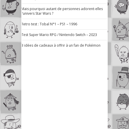
Mais pourquoi autant de personnes adorent-elles
l’univers Star Wars ?
Retro test : Tobal N°1 – PS1 – 1996
Test Super Mario RPG / Nintendo Switch – 2023
3 idées de cadeaux à offrir à un fan de Pokémon