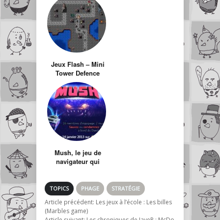
Jeux Flash – Mini
Tower Defence
Mush, le jeu de
navigateur qui
augmente votre
productivité
TOPICS
PHAGE
STRATÉGIE
Article précédent:
Les jeux à l’école : Les billes
(Marbles game)
Article suivant:
Les chroniques de JayeR : McDo