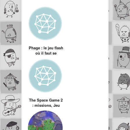
Phage : le jeu flash
où il faut se
répliquer et
attaquer pour
dominer
The Space Game 2
: missions, Jeu
Flash de stratégie
dans l’espace