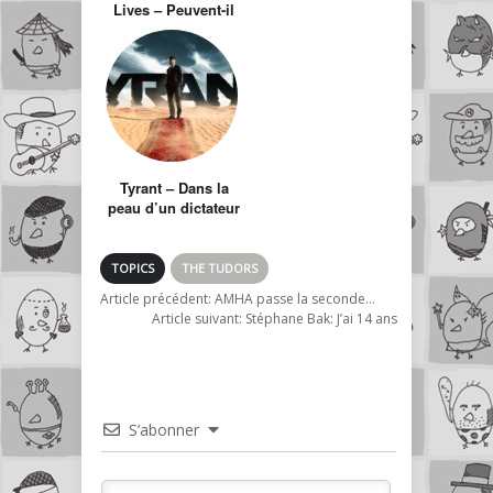
Lives – Peuvent-il
concurrencer How
I Met Your Mother
?
Tyrant – Dans la
peau d’un dictateur
TOPICS
THE TUDORS
Article précédent:
AMHA passe la seconde…
Article suivant:
Stéphane Bak: J’ai 14 ans
S’abonner