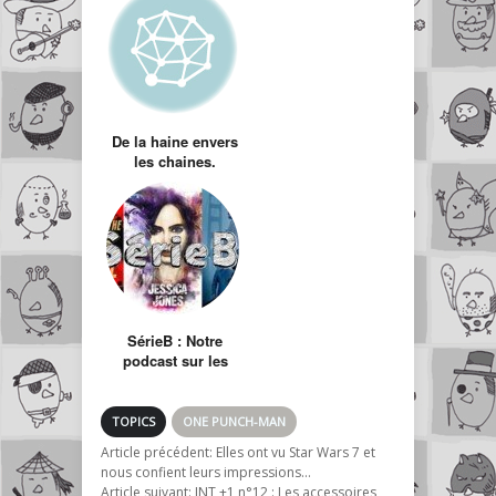
De la haine envers
les chaines.
SérieB : Notre
podcast sur les
séries TV et le
cinéma
TOPICS
ONE PUNCH-MAN
Article précédent:
Elles ont vu Star Wars 7 et
nous confient leurs impressions…
Article suivant:
INT +1 n°12 : Les accessoires