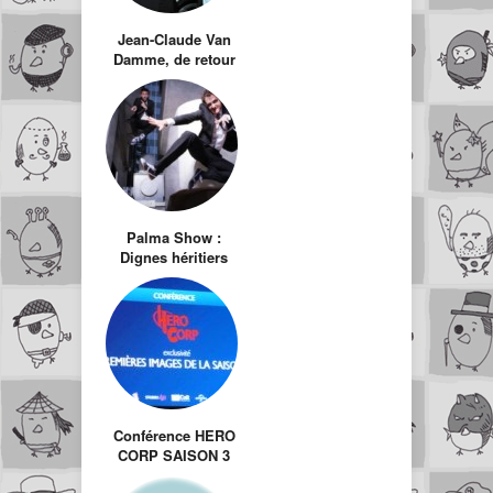
Jean-Claude Van
Damme, de retour
sur le ring pour
affronter Khamsing
Palma Show :
Dignes héritiers
des Inconnus et
des Nuls ?
Conférence HERO
CORP SAISON 3