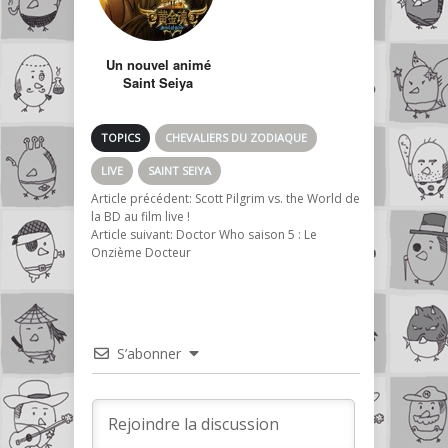
Un nouvel animé
Saint Seiya
annoncé pour 2015
: Saint Seiya Soul
of Gold
TOPICS
CHEVALIERS DU ZODIAQUE
LIVE
SAINT SEIYA
Article précédent:
Scott Pilgrim vs. the World de
la BD au film live !
Article suivant:
Doctor Who saison 5 : Le
Onzième Docteur
S’abonner