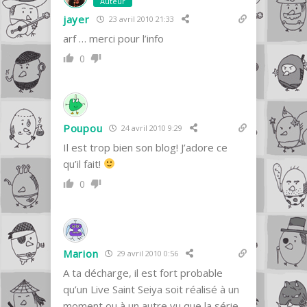
Auteur
jayer
23 avril 2010 21:33
arf … merci pour l’info
0
Poupou
24 avril 2010 9:29
Il est trop bien son blog! J’adore ce
qu’il fait!
0
Marion
29 avril 2010 0:56
A ta décharge, il est fort probable
qu’un Live Saint Seiya soit réalisé à un
moment ou à un autre vu que la série