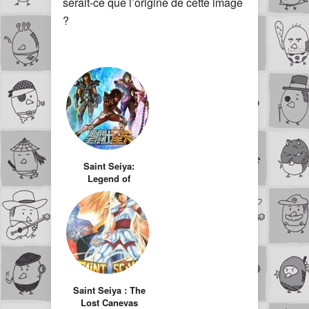
serait-ce que l’origine de cette image
?
Saint Seiya:
Legend of
Sanctuary – 1er
visuels du film en
CGI… j’ai peur !
Saint Seiya : The
Lost Canevas