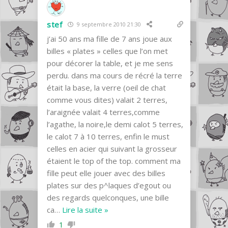
stef
9 septembre 2010 21:30
j’ai 50 ans ma fille de 7 ans joue aux
billes « plates » celles que l’on met
pour décorer la table, et je me sens
perdu. dans ma cours de récré la terre
était la base, la verre (oeil de chat
comme vous dites) valait 2 terres,
l’araignée valait 4 terres,comme
l’agathe, la noire,le demi calot 5 terres,
le calot 7 à 10 terres, enfin le must
celles en acier qui suivant la grosseur
étaient le top of the top. comment ma
fille peut elle jouer avec des billes
plates sur des p^laques d’egout ou
des regards quelconques, une bille
ca
…
Lire la suite »
1