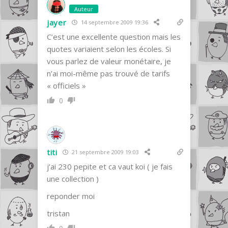
Auteur
jayer
14 septembre 2009 19:36
C’est une excellente question mais les
quotes variaient selon les écoles. Si
vous parlez de valeur monétaire, je
n’ai moi-même pas trouvé de tarifs
« officiels »
0
titi
21 septembre 2009 19:03
j’ai 230 pepite et ca vaut koi ( je fais
une collection )
reponder moi
tristan