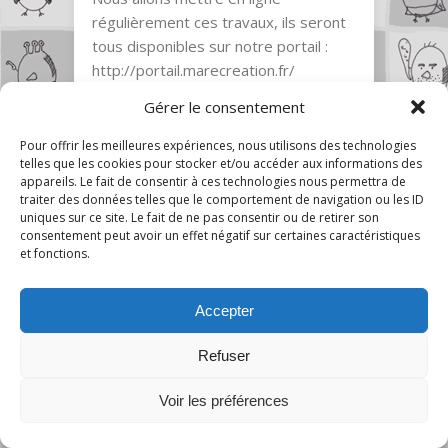
régulièrement ces travaux, ils seront
tous disponibles sur notre portail :
http://portail.marecreation.fr/
Vous y trouverez, des articles, des
Gérer le consentement
régles de jeux, des chansons, des
photos, etc… .
Pour offrir les meilleures expériences, nous utilisons des technologies
telles que les cookies pour stocker et/ou accéder aux informations des
Bonnes visites
appareils. Le fait de consentir à ces technologies nous permettra de
Claire
traiter des données telles que le comportement de navigation ou les ID
uniques sur ce site. Le fait de ne pas consentir ou de retirer son
0
consentement peut avoir un effet négatif sur certaines caractéristiques
et fonctions.
Auteur
Accepter
jayer
21 novembre 2010 11:18
Excellente idée ! j’y vais de ce pas
Refuser
0
52
Voir les préférences