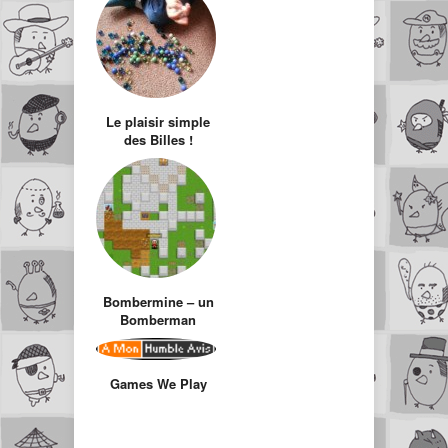
Le plaisir simple
des Billes !
Oubliez Pokémon,
Bakugan,
Beyblade…
Bombermine – un
Bomberman
multijoueur en
ligne
Games We Play