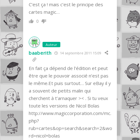
C’est ça ! mais c’est le principe des
cartes magic…
0
Auteur
baaberith
14 septembre 2011 15:09
En fait ça dépend de l’édition et peut
être que le pouvoir associé n’est pas
le même.Et puis surtout… Sur eBay il y
a souvent de petits malin qui
cherchent à t’arnaquer >< . Si tu veux
toute les versions de Nicol Bolas
http://www.magiccorporation.com/mc.
php?
rub=cartes&op=search&search=2&wo
rd=nicol+bolas