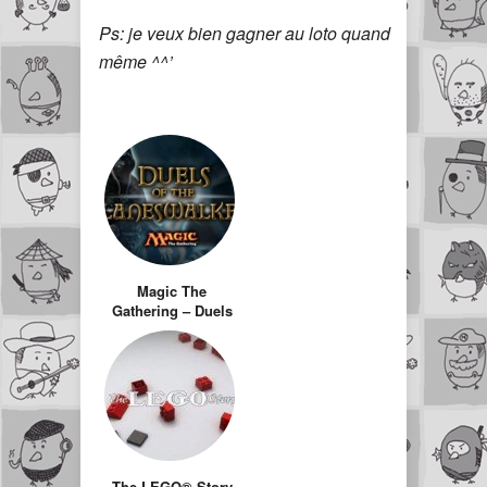
Ps: je veux bien gagner au loto quand
même ^^’
Magic The
Gathering – Duels
of the
Planeswalkers
The LEGO® Story