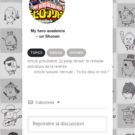
My hero academia
– un Shonen
classique entre
Reborn et One
Punch Man
TOPICS
MANGA
SHONEN
Article précédent:
22 Jump Street : le remède
anti blues de la rentrée
Article suivant:
Hercule – To be dieu or not ?
S’abonner