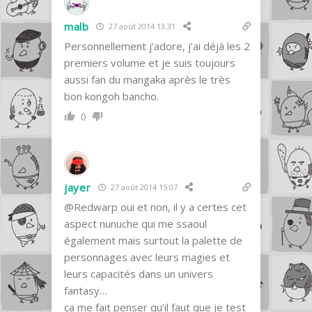
malb
27 août 2014 13:31
Personnellement j’adore, j’ai déjà les 2
premiers volume et je suis toujours
aussi fan du mangaka après le très
bon kongoh bancho.
0
jayer
27 août 2014 15:07
@Redwarp
oui et non, il y a certes cet
aspect nunuche qui me ssaoul
également mais surtout la palette de
personnages avec leurs magies et
leurs capacités dans un univers
fantasy…
ça me fait penser qu’il faut que je test