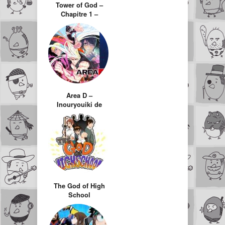
Tower of God –
Chapitre 1 –
L’étage d’Headon
Area D –
Inouryouiki de
Kyoichi
NANATSUKI et
Kyung-Il YANG
The God of High
School