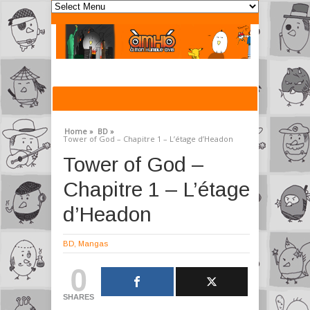
Home »
BD »
Tower of God – Chapitre 1 – L’étage d’Headon
Tower of God –
Chapitre 1 – L’étage
d’Headon
BD
,
Mangas
0
SHARES