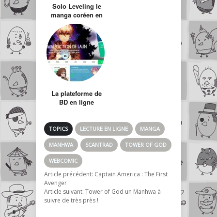
Solo Leveling le
manga coréen en
ligne aux 1,4
millions de
lecteurs
La plateforme de
BD en ligne
Webtoon est
disponible en
français
TOPICS
LECTURE EN LIGNE
MANGA
MANHWA
SCANTRAD
TOWER OF GOD
WEBCOMIC
Article précédent:
Captain America : The First
Avenger
Article suivant:
Tower of God un Manhwa à
suivre de très près !