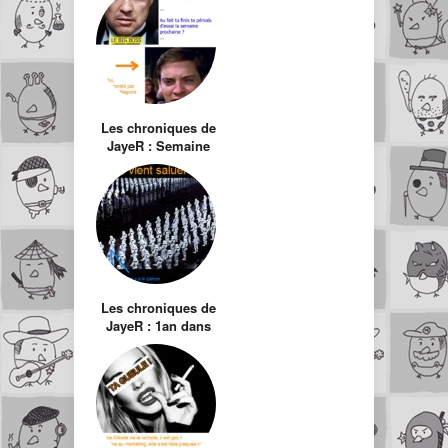
Les chroniques de
JayeR : Semaine
de merde (au
bureau
évidemment)
Les chroniques de
JayeR : 1an dans
l’Empire